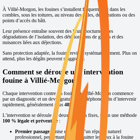
À
Villié-Morgon
, les fouines s’installent fréquemment dans les
combles, sous les toitures, au niveau des tuiles, des aérations ou des
points d’accès du bâti.
Leur présence entraîne souvent des bruits nocturnes, des
dégradations de l’isolation, des détériorations de gaines et des
nuisances liées aux déjections.
Sans protection adaptée, la fouine revient systématiquement. Plus on
attend, plus les dégâts peuvent s’aggraver.
Comment se déroule une intervention
fouine à
Villié-Morgon
?
Chaque intervention contre les fouines à
Villié-Morgon
commence
par un diagnostic et un devis gratuits par téléphone, afin d’intervenir
rapidement, généralement sous
48h
,
7j/7
.
L’intervention se déroule en deux passages fixes, selon une méthode
100 % légale et préventive
:
Premier passage :
mise en place d’un répulsif naturel
professionnel, permettant de faire quitter les lieux à la fouine