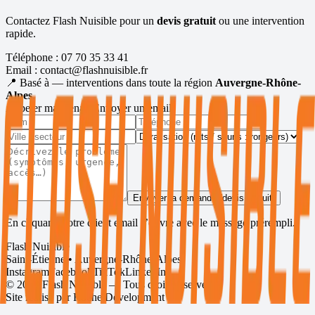
Contactez Flash Nuisible pour un
devis gratuit
ou une intervention
rapide.
Téléphone :
07 70 35 33 41
Email :
contact@flashnuisible.fr
📍 Basé à
— interventions dans toute la région
Auvergne-Rhône-
Alpes
.
Appeler maintenant
Envoyer un email
Envoyer la demande (devis gratuit)
En cliquant, votre client email s’ouvre avec le message prérempli.
Flash Nuisible
Saint-Étienne • Auvergne-Rhône-Alpes
Instagram
Facebook
TikTok
LinkedIn
©
2026
Flash Nuisible — Tous droits réservés.
Site réalisé par
Roche Development