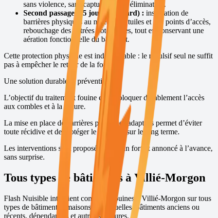
sans violence, sans capture et sans élimination.
Second passage (15 jours plus tard) :
installation de
barrières physiques au niveau des tuiles et des points d’accès,
rebouchage des entrées potentielles, tout en conservant une
aération fonctionnelle du bâtiment.
Cette protection physique est indispensable : le répulsif seul ne suffit
pas à empêcher le retour de la fouine.
Une solution durable et préventive
L’objectif du traitement fouine est de bloquer durablement l’accès
aux combles et à la toiture.
La mise en place de barrières physiques adaptées permet d’éviter
toute récidive et de protéger le bâtiment sur le long terme.
Les interventions sont proposées avec un forfait annoncé à l’avance,
sans surprise.
Tous types de bâtiments à
Villié-Morgon
Flash Nuisible intervient contre les fouines à
Villié-Morgon
sur tous
types de bâtiments : maisons individuelles, bâtiments anciens ou
récents, dépendances et autres structures.