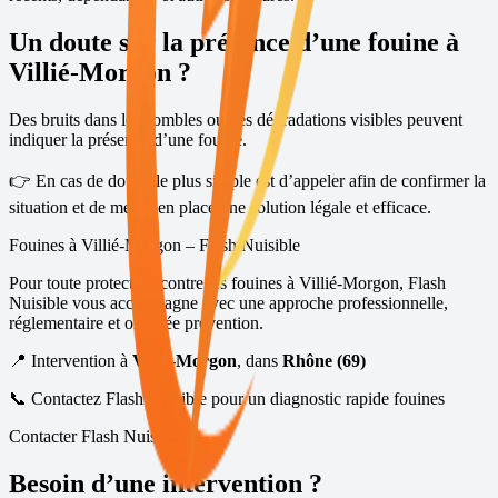
Un doute sur la présence d’une fouine à
Villié-Morgon
?
Des bruits dans les combles ou des dégradations visibles peuvent
indiquer la présence d’une fouine.
👉 En cas de doute, le plus simple est d’appeler afin de confirmer la
situation et de mettre en place une solution légale et efficace.
Fouines à
Villié-Morgon
– Flash Nuisible
Pour toute protection contre les fouines à
Villié-Morgon
, Flash
Nuisible vous accompagne avec une approche professionnelle,
réglementaire et orientée prévention.
📍 Intervention à
Villié-Morgon
, dans
Rhône (69)
📞 Contactez Flash Nuisible pour un diagnostic rapide fouines
Contacter Flash Nuisible
Besoin d’une intervention ?