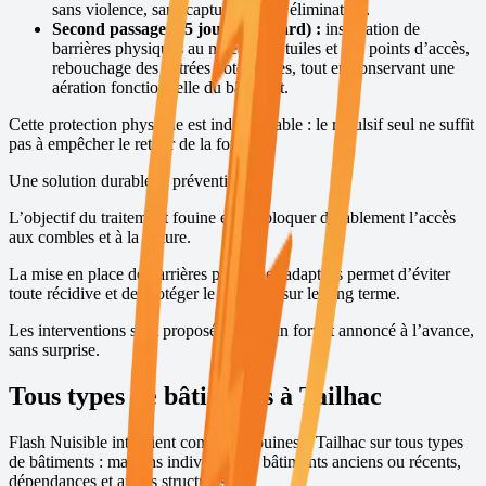
sans violence, sans capture et sans élimination.
Second passage (15 jours plus tard) :
installation de
barrières physiques au niveau des tuiles et des points d’accès,
rebouchage des entrées potentielles, tout en conservant une
aération fonctionnelle du bâtiment.
Cette protection physique est indispensable : le répulsif seul ne suffit
pas à empêcher le retour de la fouine.
Une solution durable et préventive
L’objectif du traitement fouine est de bloquer durablement l’accès
aux combles et à la toiture.
La mise en place de barrières physiques adaptées permet d’éviter
toute récidive et de protéger le bâtiment sur le long terme.
Les interventions sont proposées avec un forfait annoncé à l’avance,
sans surprise.
Tous types de bâtiments à
Tailhac
Flash Nuisible intervient contre les fouines à
Tailhac
sur tous types
de bâtiments : maisons individuelles, bâtiments anciens ou récents,
dépendances et autres structures.