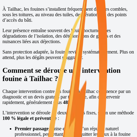
À
Tailhac
, les fouines s’installent fréquemment dans les combles,
sous les toitures, au niveau des tuiles, des aérations ou des points
d’accès du bâti.
Leur présence entraîne souvent des bruits nocturnes, des
dégradations de l’isolation, des détériorations de gaines et des
nuisances liées aux déjections.
Sans protection adaptée, la fouine revient systématiquement. Plus on
attend, plus les dégâts peuvent s’aggraver.
Comment se déroule une intervention
fouine à
Tailhac
?
Chaque intervention contre les fouines à
Tailhac
commence par un
diagnostic et un devis gratuits par téléphone, afin d’intervenir
rapidement, généralement sous
48h
,
7j/7
.
L’intervention se déroule en deux passages fixes, selon une méthode
100 % légale et préventive
:
Premier passage :
mise en place d’un répulsif naturel
professionnel, permettant de faire quitter les lieux à la fouine