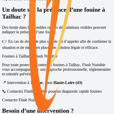
Un doute sur la présence d’une fouine à
Tailhac
?
Des bruits dans les combles ou des dégradations visibles peuvent
indiquer la présence d’une fouine.
👉 En cas de doute, le plus simple est d’appeler afin de confirmer la
situation et de mettre en place une solution légale et efficace.
Fouines à
Tailhac
– Flash Nuisible
Pour toute protection contre les fouines à
Tailhac
, Flash Nuisible
vous accompagne avec une approche professionnelle, réglementaire
et orientée prévention.
📍 Intervention à
Tailhac
, dans
Haute-Loire (43)
📞 Contactez Flash Nuisible pour un diagnostic rapide fouines
Contacter Flash Nuisible
Besoin d’une intervention ?