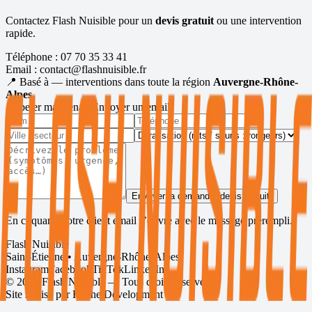
Contactez Flash Nuisible pour un
devis gratuit
ou une intervention
rapide.
Téléphone :
07 70 35 33 41
Email :
contact@flashnuisible.fr
📍 Basé à
— interventions dans toute la région
Auvergne-Rhône-
Alpes
.
Appeler maintenant
Envoyer un email
Envoyer la demande (devis gratuit)
En cliquant, votre client email s’ouvre avec le message prérempli.
Flash Nuisible
Saint-Étienne • Auvergne-Rhône-Alpes
Instagram
Facebook
TikTok
LinkedIn
©
2026
Flash Nuisible — Tous droits réservés.
Site réalisé par
Roche Development