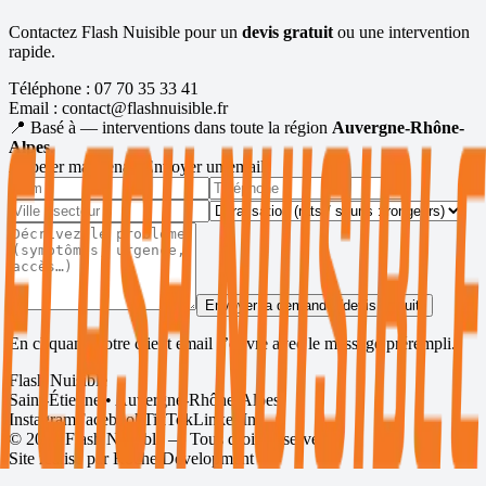
Contactez Flash Nuisible pour un
devis gratuit
ou une intervention
rapide.
Téléphone :
07 70 35 33 41
Email :
contact@flashnuisible.fr
📍 Basé à
— interventions dans toute la région
Auvergne-Rhône-
Alpes
.
Appeler maintenant
Envoyer un email
Envoyer la demande (devis gratuit)
En cliquant, votre client email s’ouvre avec le message prérempli.
Flash Nuisible
Saint-Étienne • Auvergne-Rhône-Alpes
Instagram
Facebook
TikTok
LinkedIn
©
2026
Flash Nuisible — Tous droits réservés.
Site réalisé par
Roche Development