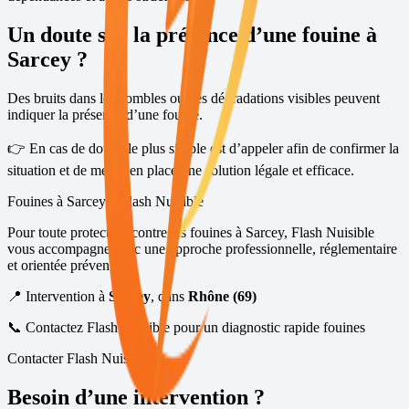
Un doute sur la présence d’une fouine à
Sarcey
?
Des bruits dans les combles ou des dégradations visibles peuvent
indiquer la présence d’une fouine.
👉 En cas de doute, le plus simple est d’appeler afin de confirmer la
situation et de mettre en place une solution légale et efficace.
Fouines à
Sarcey
– Flash Nuisible
Pour toute protection contre les fouines à
Sarcey
, Flash Nuisible
vous accompagne avec une approche professionnelle, réglementaire
et orientée prévention.
📍 Intervention à
Sarcey
, dans
Rhône (69)
📞 Contactez Flash Nuisible pour un diagnostic rapide fouines
Contacter Flash Nuisible
Besoin d’une intervention ?