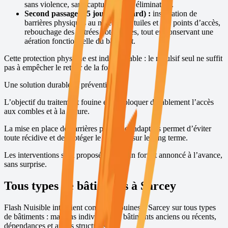
sans violence, sans capture et sans élimination.
Second passage (15 jours plus tard) :
installation de
barrières physiques au niveau des tuiles et des points d’accès,
rebouchage des entrées potentielles, tout en conservant une
aération fonctionnelle du bâtiment.
Cette protection physique est indispensable : le répulsif seul ne suffit
pas à empêcher le retour de la fouine.
Une solution durable et préventive
L’objectif du traitement fouine est de bloquer durablement l’accès
aux combles et à la toiture.
La mise en place de barrières physiques adaptées permet d’éviter
toute récidive et de protéger le bâtiment sur le long terme.
Les interventions sont proposées avec un forfait annoncé à l’avance,
sans surprise.
Tous types de bâtiments à
Sarcey
Flash Nuisible intervient contre les fouines à
Sarcey
sur tous types
de bâtiments : maisons individuelles, bâtiments anciens ou récents,
dépendances et autres structures.