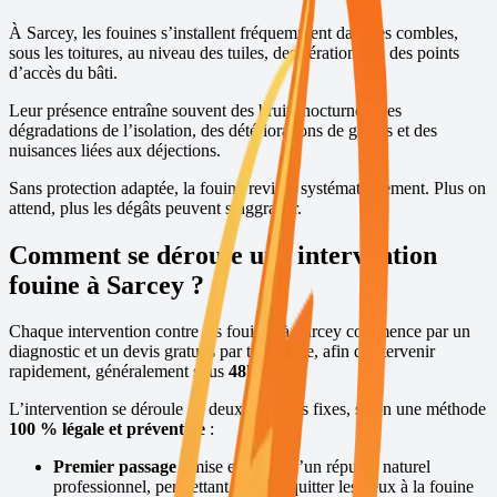
À
Sarcey
, les fouines s’installent fréquemment dans les combles,
sous les toitures, au niveau des tuiles, des aérations ou des points
d’accès du bâti.
Leur présence entraîne souvent des bruits nocturnes, des
dégradations de l’isolation, des détériorations de gaines et des
nuisances liées aux déjections.
Sans protection adaptée, la fouine revient systématiquement. Plus on
attend, plus les dégâts peuvent s’aggraver.
Comment se déroule une intervention
fouine à
Sarcey
?
Chaque intervention contre les fouines à
Sarcey
commence par un
diagnostic et un devis gratuits par téléphone, afin d’intervenir
rapidement, généralement sous
48h
,
7j/7
.
L’intervention se déroule en deux passages fixes, selon une méthode
100 % légale et préventive
:
Premier passage :
mise en place d’un répulsif naturel
professionnel, permettant de faire quitter les lieux à la fouine