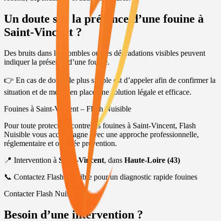
Un doute sur la présence d’une fouine à
Saint-Vincent
?
Des bruits dans les combles ou des dégradations visibles peuvent
indiquer la présence d’une fouine.
👉 En cas de doute, le plus simple est d’appeler afin de confirmer la
situation et de mettre en place une solution légale et efficace.
Fouines à
Saint-Vincent
– Flash Nuisible
Pour toute protection contre les fouines à
Saint-Vincent
, Flash
Nuisible vous accompagne avec une approche professionnelle,
réglementaire et orientée prévention.
📍 Intervention à
Saint-Vincent
, dans
Haute-Loire (43)
📞 Contactez Flash Nuisible pour un diagnostic rapide fouines
Contacter Flash Nuisible
Besoin d’une intervention ?