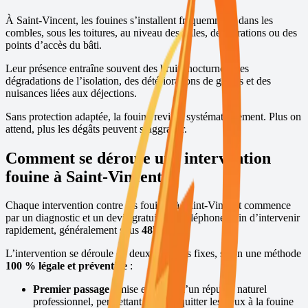
À
Saint-Vincent
, les fouines s’installent fréquemment dans les
combles, sous les toitures, au niveau des tuiles, des aérations ou des
points d’accès du bâti.
Leur présence entraîne souvent des bruits nocturnes, des
dégradations de l’isolation, des détériorations de gaines et des
nuisances liées aux déjections.
Sans protection adaptée, la fouine revient systématiquement. Plus on
attend, plus les dégâts peuvent s’aggraver.
Comment se déroule une intervention
fouine à
Saint-Vincent
?
Chaque intervention contre les fouines à
Saint-Vincent
commence
par un diagnostic et un devis gratuits par téléphone, afin d’intervenir
rapidement, généralement sous
48h
,
7j/7
.
L’intervention se déroule en deux passages fixes, selon une méthode
100 % légale et préventive
:
Premier passage :
mise en place d’un répulsif naturel
professionnel, permettant de faire quitter les lieux à la fouine