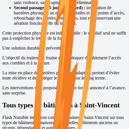
sans violence, sans capture et sans élimination.
Second passage (15 jours plus tard) :
installation de
barrières physiques au niveau des tuiles et des points d’accès,
rebouchage des entrées potentielles, tout en conservant une
aération fonctionnelle du bâtiment.
Cette protection physique est indispensable : le répulsif seul ne suffit
pas à empêcher le retour de la fouine.
Une solution durable et préventive
L’objectif du traitement fouine est de bloquer durablement l’accès
aux combles et à la toiture.
La mise en place de barrières physiques adaptées permet d’éviter
toute récidive et de protéger le bâtiment sur le long terme.
Les interventions sont proposées avec un forfait annoncé à l’avance,
sans surprise.
Tous types de bâtiments à
Saint-Vincent
Flash Nuisible intervient contre les fouines à
Saint-Vincent
sur tous
types de bâtiments : maisons individuelles, bâtiments anciens ou
récents, dépendances et autres structures.