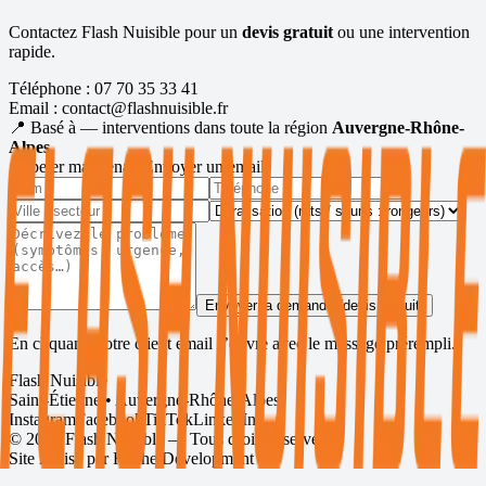
Contactez Flash Nuisible pour un
devis gratuit
ou une intervention
rapide.
Téléphone :
07 70 35 33 41
Email :
contact@flashnuisible.fr
📍 Basé à
— interventions dans toute la région
Auvergne-Rhône-
Alpes
.
Appeler maintenant
Envoyer un email
Envoyer la demande (devis gratuit)
En cliquant, votre client email s’ouvre avec le message prérempli.
Flash Nuisible
Saint-Étienne • Auvergne-Rhône-Alpes
Instagram
Facebook
TikTok
LinkedIn
©
2026
Flash Nuisible — Tous droits réservés.
Site réalisé par
Roche Development