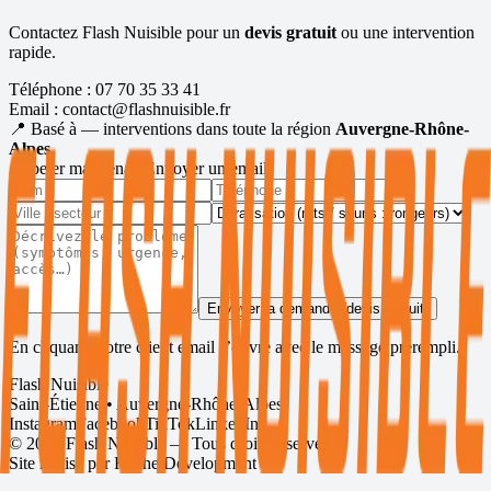
Contactez Flash Nuisible pour un
devis gratuit
ou une intervention
rapide.
Téléphone :
07 70 35 33 41
Email :
contact@flashnuisible.fr
📍 Basé à
— interventions dans toute la région
Auvergne-Rhône-
Alpes
.
Appeler maintenant
Envoyer un email
Envoyer la demande (devis gratuit)
En cliquant, votre client email s’ouvre avec le message prérempli.
Flash Nuisible
Saint-Étienne • Auvergne-Rhône-Alpes
Instagram
Facebook
TikTok
LinkedIn
©
2026
Flash Nuisible — Tous droits réservés.
Site réalisé par
Roche Development