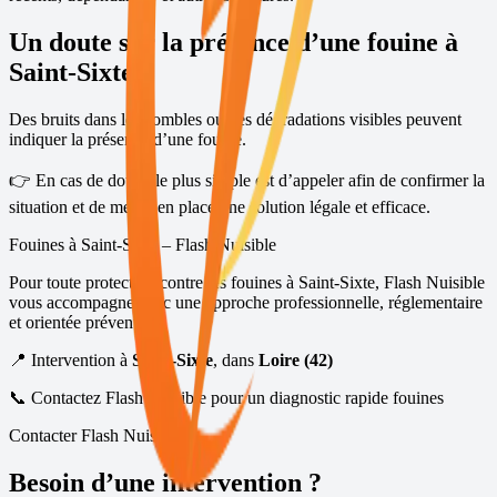
Un doute sur la présence d’une fouine à
Saint-Sixte
?
Des bruits dans les combles ou des dégradations visibles peuvent
indiquer la présence d’une fouine.
👉 En cas de doute, le plus simple est d’appeler afin de confirmer la
situation et de mettre en place une solution légale et efficace.
Fouines à
Saint-Sixte
– Flash Nuisible
Pour toute protection contre les fouines à
Saint-Sixte
, Flash Nuisible
vous accompagne avec une approche professionnelle, réglementaire
et orientée prévention.
📍 Intervention à
Saint-Sixte
, dans
Loire (42)
📞 Contactez Flash Nuisible pour un diagnostic rapide fouines
Contacter Flash Nuisible
Besoin d’une intervention ?