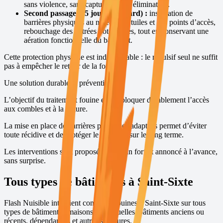
sans violence, sans capture et sans élimination.
Second passage (15 jours plus tard) :
installation de
barrières physiques au niveau des tuiles et des points d’accès,
rebouchage des entrées potentielles, tout en conservant une
aération fonctionnelle du bâtiment.
Cette protection physique est indispensable : le répulsif seul ne suffit
pas à empêcher le retour de la fouine.
Une solution durable et préventive
L’objectif du traitement fouine est de bloquer durablement l’accès
aux combles et à la toiture.
La mise en place de barrières physiques adaptées permet d’éviter
toute récidive et de protéger le bâtiment sur le long terme.
Les interventions sont proposées avec un forfait annoncé à l’avance,
sans surprise.
Tous types de bâtiments à
Saint-Sixte
Flash Nuisible intervient contre les fouines à
Saint-Sixte
sur tous
types de bâtiments : maisons individuelles, bâtiments anciens ou
récents, dépendances et autres structures.