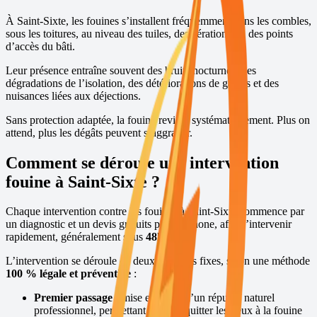
À
Saint-Sixte
, les fouines s’installent fréquemment dans les combles,
sous les toitures, au niveau des tuiles, des aérations ou des points
d’accès du bâti.
Leur présence entraîne souvent des bruits nocturnes, des
dégradations de l’isolation, des détériorations de gaines et des
nuisances liées aux déjections.
Sans protection adaptée, la fouine revient systématiquement. Plus on
attend, plus les dégâts peuvent s’aggraver.
Comment se déroule une intervention
fouine à
Saint-Sixte
?
Chaque intervention contre les fouines à
Saint-Sixte
commence par
un diagnostic et un devis gratuits par téléphone, afin d’intervenir
rapidement, généralement sous
48h
,
7j/7
.
L’intervention se déroule en deux passages fixes, selon une méthode
100 % légale et préventive
:
Premier passage :
mise en place d’un répulsif naturel
professionnel, permettant de faire quitter les lieux à la fouine