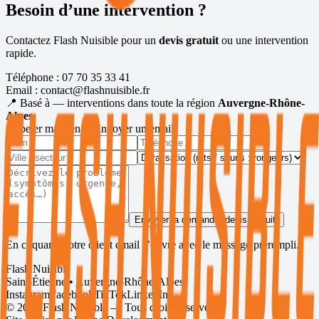
Besoin d’une intervention ?
Contactez Flash Nuisible pour un
devis gratuit
ou une intervention
rapide.
Téléphone :
07 70 35 33 41
Email :
contact@flashnuisible.fr
📍 Basé à
— interventions dans toute la région
Auvergne-Rhône-
Alpes
.
Appeler maintenant
Envoyer un email
Envoyer la demande (devis gratuit)
En cliquant, votre client email s’ouvre avec le message prérempli.
Flash Nuisible
Saint-Étienne • Auvergne-Rhône-Alpes
Instagram
Facebook
TikTok
LinkedIn
©
2026
Flash Nuisible — Tous droits réservés.