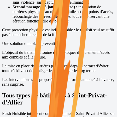
sans violence, sans capture et sans élimination.
Second passage (15 jours plus tard) :
installation de
barrières physiques au niveau des tuiles et des points d’accès,
rebouchage des entrées potentielles, tout en conservant une
aération fonctionnelle du bâtiment.
Cette protection physique est indispensable : le répulsif seul ne suffit
pas à empêcher le retour de la fouine.
Une solution durable et préventive
L’objectif du traitement fouine est de bloquer durablement l’accès
aux combles et à la toiture.
La mise en place de barrières physiques adaptées permet d’éviter
toute récidive et de protéger le bâtiment sur le long terme.
Les interventions sont proposées avec un forfait annoncé à l’avance,
sans surprise.
Tous types de bâtiments à
Saint-Privat-
d'Allier
Flash Nuisible intervient contre les fouines à
Saint-Privat-d'Allier
sur