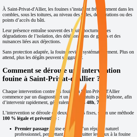
À
Saint-Privat-d'Allier
, les fouines s’installent fréquemment dans les
combles, sous les toitures, au niveau des tuiles, des aérations ou des
points d’accès du bâti.
Leur présence entraîne souvent des bruits nocturnes, des
dégradations de l’isolation, des détériorations de gaines et des
nuisances liées aux déjections.
Sans protection adaptée, la fouine revient systématiquement. Plus on
attend, plus les dégâts peuvent s’aggraver.
Comment se déroule une intervention
fouine à
Saint-Privat-d'Allier
?
Chaque intervention contre les fouines à
Saint-Privat-d'Allier
commence par un diagnostic et un devis gratuits par téléphone, afin
d’intervenir rapidement, généralement sous
48h
,
7j/7
.
L’intervention se déroule en deux passages fixes, selon une méthode
100 % légale et préventive
:
Premier passage :
mise en place d’un répulsif naturel
professionnel, permettant de faire quitter les lieux à la fouine