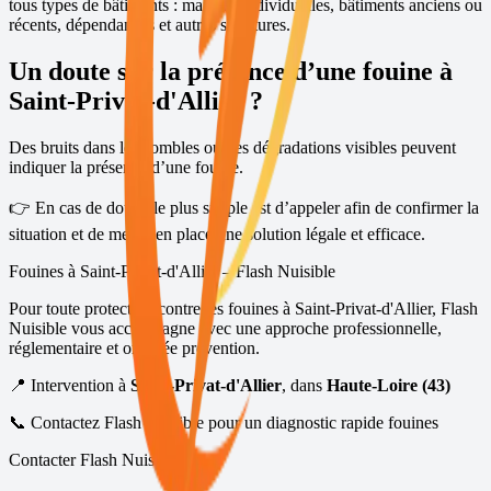
tous types de bâtiments : maisons individuelles, bâtiments anciens ou
récents, dépendances et autres structures.
Un doute sur la présence d’une fouine à
Saint-Privat-d'Allier
?
Des bruits dans les combles ou des dégradations visibles peuvent
indiquer la présence d’une fouine.
👉 En cas de doute, le plus simple est d’appeler afin de confirmer la
situation et de mettre en place une solution légale et efficace.
Fouines à
Saint-Privat-d'Allier
– Flash Nuisible
Pour toute protection contre les fouines à
Saint-Privat-d'Allier
, Flash
Nuisible vous accompagne avec une approche professionnelle,
réglementaire et orientée prévention.
📍 Intervention à
Saint-Privat-d'Allier
, dans
Haute-Loire (43)
📞 Contactez Flash Nuisible pour un diagnostic rapide fouines
Contacter Flash Nuisible