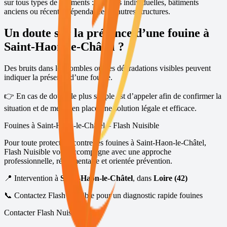
sur tous types de bâtiments : maisons individuelles, bâtiments
anciens ou récents, dépendances et autres structures.
Un doute sur la présence d’une fouine à
Saint-Haon-le-Châtel
?
Des bruits dans les combles ou des dégradations visibles peuvent
indiquer la présence d’une fouine.
👉 En cas de doute, le plus simple est d’appeler afin de confirmer la
situation et de mettre en place une solution légale et efficace.
Fouines à
Saint-Haon-le-Châtel
– Flash Nuisible
Pour toute protection contre les fouines à
Saint-Haon-le-Châtel
,
Flash Nuisible vous accompagne avec une approche
professionnelle, réglementaire et orientée prévention.
📍 Intervention à
Saint-Haon-le-Châtel
, dans
Loire (42)
📞 Contactez Flash Nuisible pour un diagnostic rapide fouines
Contacter Flash Nuisible