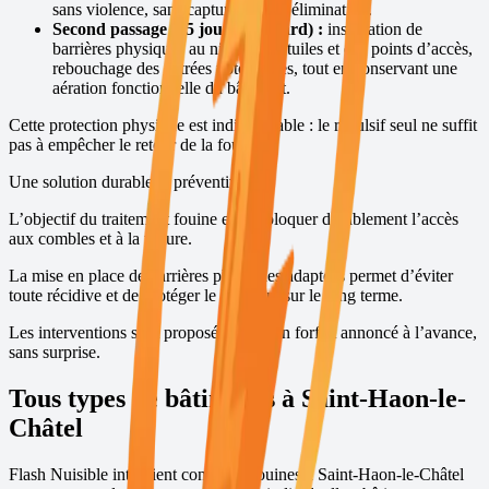
sans violence, sans capture et sans élimination.
Second passage (15 jours plus tard) :
installation de
barrières physiques au niveau des tuiles et des points d’accès,
rebouchage des entrées potentielles, tout en conservant une
aération fonctionnelle du bâtiment.
Cette protection physique est indispensable : le répulsif seul ne suffit
pas à empêcher le retour de la fouine.
Une solution durable et préventive
L’objectif du traitement fouine est de bloquer durablement l’accès
aux combles et à la toiture.
La mise en place de barrières physiques adaptées permet d’éviter
toute récidive et de protéger le bâtiment sur le long terme.
Les interventions sont proposées avec un forfait annoncé à l’avance,
sans surprise.
Tous types de bâtiments à
Saint-Haon-le-
Châtel
Flash Nuisible intervient contre les fouines à
Saint-Haon-le-Châtel