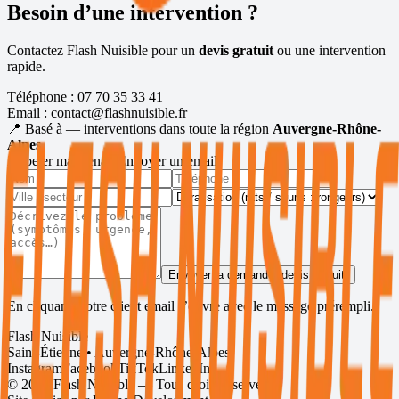
Besoin d’une intervention ?
Contactez Flash Nuisible pour un
devis gratuit
ou une intervention
rapide.
Téléphone :
07 70 35 33 41
Email :
contact@flashnuisible.fr
📍 Basé à
— interventions dans toute la région
Auvergne-Rhône-
Alpes
.
Appeler maintenant
Envoyer un email
Envoyer la demande (devis gratuit)
En cliquant, votre client email s’ouvre avec le message prérempli.
Flash Nuisible
Saint-Étienne • Auvergne-Rhône-Alpes
Instagram
Facebook
TikTok
LinkedIn
©
2026
Flash Nuisible — Tous droits réservés.