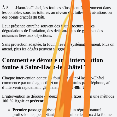
À
Saint-Haon-le-Châtel
, les fouines s’installent fréquemment dans
les combles, sous les toitures, au niveau des tuiles, des aérations ou
des points d’accès du bâti.
Leur présence entraîne souvent des bruits nocturnes, des
dégradations de l’isolation, des détériorations de gaines et des
nuisances liées aux déjections.
Sans protection adaptée, la fouine revient systématiquement. Plus on
attend, plus les dégâts peuvent s’aggraver.
Comment se déroule une intervention
fouine à
Saint-Haon-le-Châtel
?
Chaque intervention contre les fouines à
Saint-Haon-le-Châtel
commence par un diagnostic et un devis gratuits par téléphone, afin
d’intervenir rapidement, généralement sous
48h
,
7j/7
.
L’intervention se déroule en deux passages fixes, selon une méthode
100 % légale et préventive
:
Premier passage :
mise en place d’un répulsif naturel
professionnel, permettant de faire quitter les lieux à la fouine