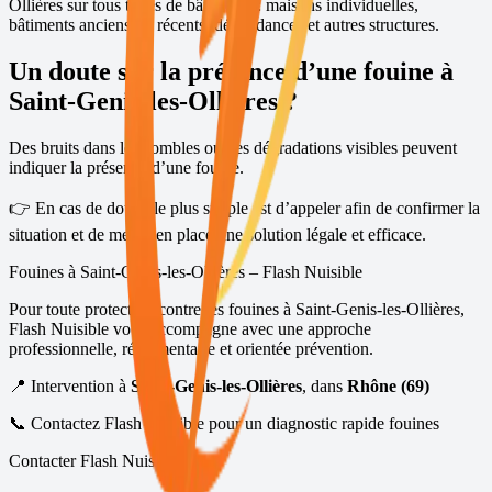
Ollières
sur tous types de bâtiments : maisons individuelles,
bâtiments anciens ou récents, dépendances et autres structures.
Un doute sur la présence d’une fouine à
Saint-Genis-les-Ollières
?
Des bruits dans les combles ou des dégradations visibles peuvent
indiquer la présence d’une fouine.
👉 En cas de doute, le plus simple est d’appeler afin de confirmer la
situation et de mettre en place une solution légale et efficace.
Fouines à
Saint-Genis-les-Ollières
– Flash Nuisible
Pour toute protection contre les fouines à
Saint-Genis-les-Ollières
,
Flash Nuisible vous accompagne avec une approche
professionnelle, réglementaire et orientée prévention.
📍 Intervention à
Saint-Genis-les-Ollières
, dans
Rhône (69)
📞 Contactez Flash Nuisible pour un diagnostic rapide fouines
Contacter Flash Nuisible