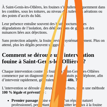
À
Saint-Genis-les-Ollières
, les fouines s’installent fréquemment dans
les combles, sous les toitures, au niveau des tuiles, des aérations ou
des points d’accès du bâti.
Leur présence entraîne souvent des bruits nocturnes, des
dégradations de l’isolation, des détériorations de gaines et des
nuisances liées aux déjections.
Sans protection adaptée, la fouine revient systématiquement. Plus on
attend, plus les dégâts peuvent s’aggraver.
Comment se déroule une intervention
fouine à
Saint-Genis-les-Ollières
?
Chaque intervention contre les fouines à
Saint-Genis-les-Ollières
commence par un diagnostic et un devis gratuits par téléphone, afin
d’intervenir rapidement, généralement sous
48h
,
7j/7
.
L’intervention se déroule en deux passages fixes, selon une méthode
100 % légale et préventive
:
Premier passage :
mise en place d’un répulsif naturel
professionnel, permettant de faire quitter les lieux à la fouine