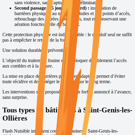
sans violence, sans capture et sans élimination.
Second passage (15 jours plus tard) :
installation de
barrières physiques au niveau des tuiles et des points d’accès,
rebouchage des entrées potentielles, tout en conservant une
aération fonctionnelle du bâtiment.
Cette protection physique est indispensable : le répulsif seul ne suffit
pas à empêcher le retour de la fouine.
Une solution durable et préventive
L’objectif du traitement fouine est de bloquer durablement l’accès
aux combles et à la toiture.
La mise en place de barrières physiques adaptées permet d’éviter
toute récidive et de protéger le bâtiment sur le long terme.
Les interventions sont proposées avec un forfait annoncé à l’avance,
sans surprise.
Tous types de bâtiments à
Saint-Genis-les-
Ollières
Flash Nuisible intervient contre les fouines à
Saint-Genis-les-