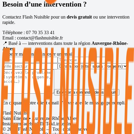
Besoin d’une intervention ?
Contactez Flash Nuisible pour un
devis gratuit
ou une intervention
rapide.
Téléphone :
07 70 35 33 41
Email :
contact@flashnuisible.fr
📍 Basé à
— interventions dans toute la région
Auvergne-Rhône-
Alpes
.
Appeler maintenant
Envoyer un email
Envoyer la demande (devis gratuit)
En cliquant, votre client email s’ouvre avec le message prérempli.
Flash Nuisible
Saint-Étienne • Auvergne-Rhône-Alpes
Instagram
Facebook
TikTok
LinkedIn
©
2026
Flash Nuisible — Tous droits réservés.