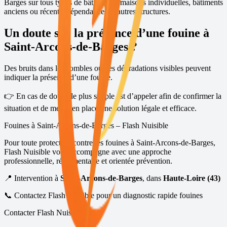
Barges
sur tous types de bâtiments : maisons individuelles, bâtiments
anciens ou récents, dépendances et autres structures.
Un doute sur la présence d’une fouine à
Saint-Arcons-de-Barges
?
Des bruits dans les combles ou des dégradations visibles peuvent
indiquer la présence d’une fouine.
👉 En cas de doute, le plus simple est d’appeler afin de confirmer la
situation et de mettre en place une solution légale et efficace.
Fouines à
Saint-Arcons-de-Barges
– Flash Nuisible
Pour toute protection contre les fouines à
Saint-Arcons-de-Barges
,
Flash Nuisible vous accompagne avec une approche
professionnelle, réglementaire et orientée prévention.
📍 Intervention à
Saint-Arcons-de-Barges
, dans
Haute-Loire (43)
📞 Contactez Flash Nuisible pour un diagnostic rapide fouines
Contacter Flash Nuisible