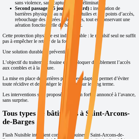
sans violence, sans capture et sans élimination.
Second passage (15 jours plus tard) :
installation de
barrières physiques au niveau des tuiles et des points d’accès,
rebouchage des entrées potentielles, tout en conservant une
aération fonctionnelle du bâtiment.
Cette protection physique est indispensable : le répulsif seul ne suffit
pas à empêcher le retour de la fouine.
Une solution durable et préventive
L’objectif du traitement fouine est de bloquer durablement l’accès
aux combles et à la toiture.
La mise en place de barrières physiques adaptées permet d’éviter
toute récidive et de protéger le bâtiment sur le long terme.
Les interventions sont proposées avec un forfait annoncé à l’avance,
sans surprise.
Tous types de bâtiments à
Saint-Arcons-
de-Barges
Flash Nuisible intervient contre les fouines à
Saint-Arcons-de-