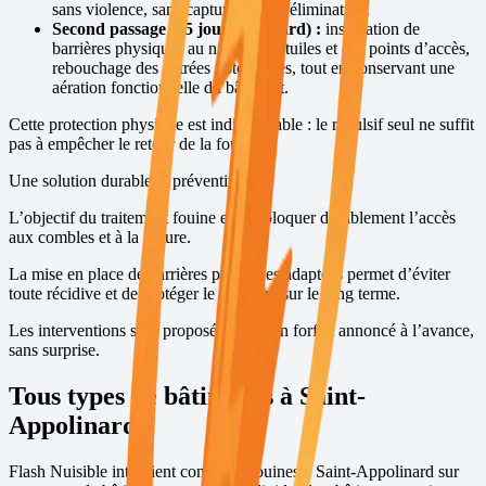
sans violence, sans capture et sans élimination.
Second passage (15 jours plus tard) :
installation de
barrières physiques au niveau des tuiles et des points d’accès,
rebouchage des entrées potentielles, tout en conservant une
aération fonctionnelle du bâtiment.
Cette protection physique est indispensable : le répulsif seul ne suffit
pas à empêcher le retour de la fouine.
Une solution durable et préventive
L’objectif du traitement fouine est de bloquer durablement l’accès
aux combles et à la toiture.
La mise en place de barrières physiques adaptées permet d’éviter
toute récidive et de protéger le bâtiment sur le long terme.
Les interventions sont proposées avec un forfait annoncé à l’avance,
sans surprise.
Tous types de bâtiments à
Saint-
Appolinard
Flash Nuisible intervient contre les fouines à
Saint-Appolinard
sur