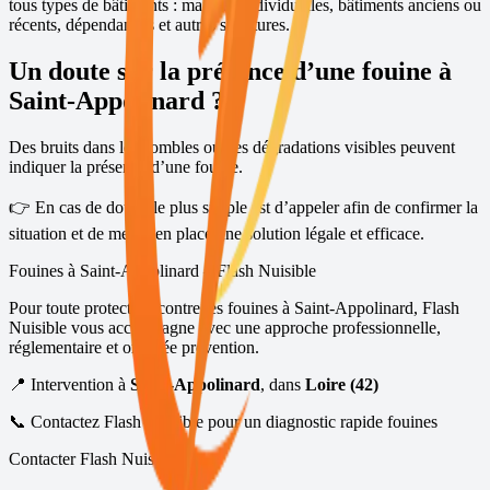
tous types de bâtiments : maisons individuelles, bâtiments anciens ou
récents, dépendances et autres structures.
Un doute sur la présence d’une fouine à
Saint-Appolinard
?
Des bruits dans les combles ou des dégradations visibles peuvent
indiquer la présence d’une fouine.
👉 En cas de doute, le plus simple est d’appeler afin de confirmer la
situation et de mettre en place une solution légale et efficace.
Fouines à
Saint-Appolinard
– Flash Nuisible
Pour toute protection contre les fouines à
Saint-Appolinard
, Flash
Nuisible vous accompagne avec une approche professionnelle,
réglementaire et orientée prévention.
📍 Intervention à
Saint-Appolinard
, dans
Loire (42)
📞 Contactez Flash Nuisible pour un diagnostic rapide fouines
Contacter Flash Nuisible