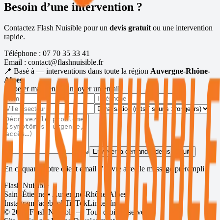
Besoin d’une intervention ?
Contactez Flash Nuisible pour un
devis gratuit
ou une intervention
rapide.
Téléphone :
07 70 35 33 41
Email :
contact@flashnuisible.fr
📍 Basé à
— interventions dans toute la région
Auvergne-Rhône-
Alpes
.
Appeler maintenant
Envoyer un email
Envoyer la demande (devis gratuit)
En cliquant, votre client email s’ouvre avec le message prérempli.
Flash Nuisible
Saint-Étienne • Auvergne-Rhône-Alpes
Instagram
Facebook
TikTok
LinkedIn
©
2026
Flash Nuisible — Tous droits réservés.