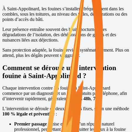
À
Saint-Appolinard
, les fouines s’installent fréquemment dans les
combles, sous les toitures, au niveau des tuiles, des aérations ou des
points d’accès du bâti.
Leur présence entraîne souvent des bruits nocturnes, des
dégradations de l’isolation, des détériorations de gaines et des
nuisances liées aux déjections.
Sans protection adaptée, la fouine revient systématiquement. Plus on
attend, plus les dégâts peuvent s’aggraver.
Comment se déroule une intervention
fouine à
Saint-Appolinard
?
Chaque intervention contre les fouines à
Saint-Appolinard
commence par un diagnostic et un devis gratuits par téléphone, afin
d’intervenir rapidement, généralement sous
48h
,
7j/7
.
L’intervention se déroule en deux passages fixes, selon une méthode
100 % légale et préventive
:
Premier passage :
mise en place d’un répulsif naturel
professionnel, permettant de faire quitter les lieux à la fouine