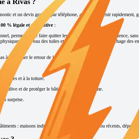
ne à
Rivas
?
stic et un devis gratuits par téléphone, afin d’intervenir rapidement,
100 % légale et préventive
:
nel, permettant de faire quitter les lieux à la fouine sans violence, sans
s physiques au niveau des tuiles et des points d’accès, rebouchage des en
pas à empêcher le retour de la fouine.
combles et à la toiture.
récidive et de protéger le bâtiment sur le long terme.
ans surprise.
âtiments : maisons individuelles, bâtiments anciens ou récents, dépendan