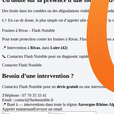
Un doute sur la présence d’une fouine à
Ri
Des bruits dans les combles ou des dégradations visibles peuvent indi
👉 En cas de doute, le plus simple est d’appeler afin de confirmer la si
Fouines à
Rivas
– Flash Nuisible
Pour toute protection contre les fouines à
Rivas
, Flash Nuisible vous 
📍 Intervention à
Rivas
, dans
Loire (42)
📞 Contactez Flash Nuisible pour un diagnostic rapide fouines
Contacter Flash Nuisible
Besoin d’une intervention ?
Contactez Flash Nuisible pour un
devis gratuit
ou une intervention ra
Téléphone :
07 70 35 33 41
Email :
contact@flashnuisible.fr
📍 Basé à
— interventions dans toute la région
Auvergne-Rhône-Al
Appeler maintenant
Envoyer un email