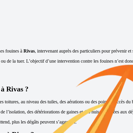
les fouines à
Rivas
, intervenant auprès des particuliers pour prévenir et 
rer ou de la tuer. L’objectif d’une intervention contre les fouines n’est 
 à
Rivas
?
s toitures, au niveau des tuiles, des aérations ou des points d’accès du b
e l’isolation, des détériorations de gaines et des nuisances liées aux dé
ttend, plus les dégâts peuvent s’aggraver.