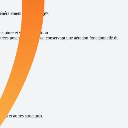
 généralement sous
48h
,
7j/7
.
 capture et sans élimination.
trées potentielles, tout en conservant une aération fonctionnelle du
ces et autres structures.