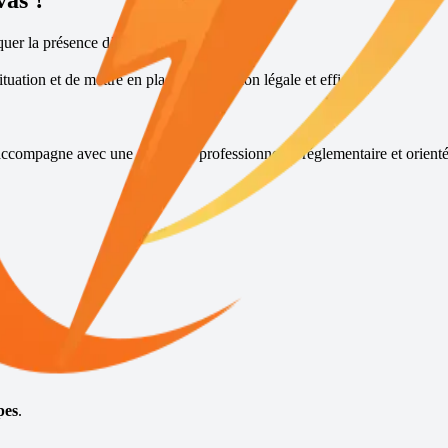
vas
?
quer la présence d’une fouine.
tuation et de mettre en place une solution légale et efficace.
accompagne avec une approche professionnelle, réglementaire et orienté
pide.
pes
.