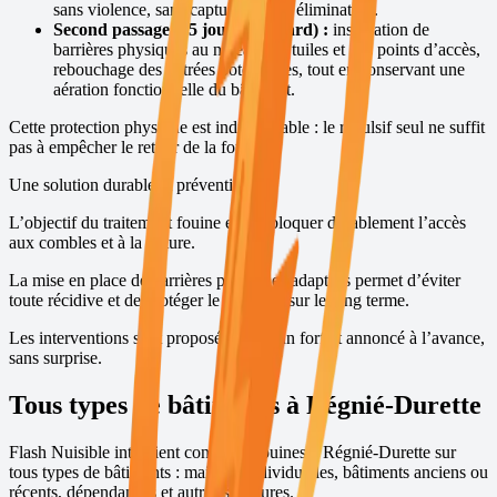
sans violence, sans capture et sans élimination.
Second passage (15 jours plus tard) :
installation de
barrières physiques au niveau des tuiles et des points d’accès,
rebouchage des entrées potentielles, tout en conservant une
aération fonctionnelle du bâtiment.
Cette protection physique est indispensable : le répulsif seul ne suffit
pas à empêcher le retour de la fouine.
Une solution durable et préventive
L’objectif du traitement fouine est de bloquer durablement l’accès
aux combles et à la toiture.
La mise en place de barrières physiques adaptées permet d’éviter
toute récidive et de protéger le bâtiment sur le long terme.
Les interventions sont proposées avec un forfait annoncé à l’avance,
sans surprise.
Tous types de bâtiments à
Régnié-Durette
Flash Nuisible intervient contre les fouines à
Régnié-Durette
sur
tous types de bâtiments : maisons individuelles, bâtiments anciens ou
récents, dépendances et autres structures.