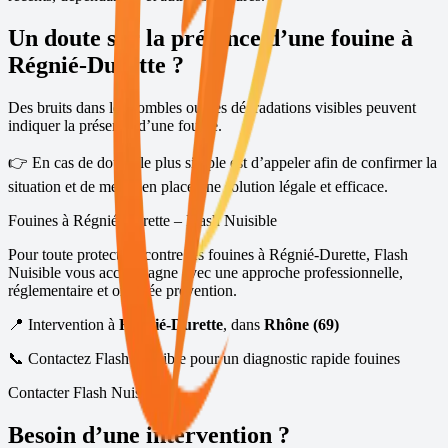
Un doute sur la présence d’une fouine à
Régnié-Durette
?
Des bruits dans les combles ou des dégradations visibles peuvent
indiquer la présence d’une fouine.
👉 En cas de doute, le plus simple est d’appeler afin de confirmer la
situation et de mettre en place une solution légale et efficace.
Fouines à
Régnié-Durette
– Flash Nuisible
Pour toute protection contre les fouines à
Régnié-Durette
, Flash
Nuisible vous accompagne avec une approche professionnelle,
réglementaire et orientée prévention.
📍 Intervention à
Régnié-Durette
, dans
Rhône (69)
📞 Contactez Flash Nuisible pour un diagnostic rapide fouines
Contacter Flash Nuisible
Besoin d’une intervention ?