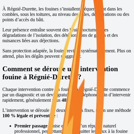
À
Régnié-Durette
, les fouines s’installent fréquemment dans les
combles, sous les toitures, au niveau des tuiles, des aérations ou des
points d’accès du bâti.
Leur présence entraîne souvent des bruits nocturnes, des
dégradations de l’isolation, des détériorations de gaines et des
nuisances liées aux déjections.
Sans protection adaptée, la fouine revient systématiquement. Plus on
attend, plus les dégâts peuvent s’aggraver.
Comment se déroule une intervention
fouine à
Régnié-Durette
?
Chaque intervention contre les fouines à
Régnié-Durette
commence
par un diagnostic et un devis gratuits par téléphone, afin d’intervenir
rapidement, généralement sous
48h
,
7j/7
.
L’intervention se déroule en deux passages fixes, selon une méthode
100 % légale et préventive
:
Premier passage :
mise en place d’un répulsif naturel
professionnel, permettant de faire quitter les lieux à la fouine