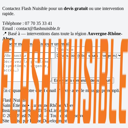
Contactez Flash Nuisible pour un
devis gratuit
ou une intervention
rapide.
Téléphone :
07 70 35 33 41
Email :
contact@flashnuisible.fr
📍 Basé à
— interventions dans toute la région
Auvergne-Rhône-
Alpes
.
Appeler maintenant
Envoyer un email
Envoyer la demande (devis gratuit)
En cliquant, votre client email s’ouvre avec le message prérempli.
Flash Nuisible
Saint-Étienne • Auvergne-Rhône-Alpes
Instagram
Facebook
TikTok
LinkedIn
©
2026
Flash Nuisible — Tous droits réservés.
Site réalisé par
Roche Development