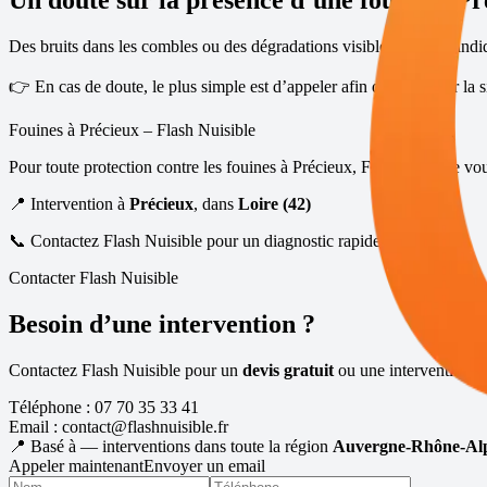
Un doute sur la présence d’une fouine à
Pr
Des bruits dans les combles ou des dégradations visibles peuvent indi
👉 En cas de doute, le plus simple est d’appeler afin de confirmer la si
Fouines à
Précieux
– Flash Nuisible
Pour toute protection contre les fouines à
Précieux
, Flash Nuisible vo
📍 Intervention à
Précieux
, dans
Loire (42)
📞 Contactez Flash Nuisible pour un diagnostic rapide fouines
Contacter Flash Nuisible
Besoin d’une intervention ?
Contactez Flash Nuisible pour un
devis gratuit
ou une intervention ra
Téléphone :
07 70 35 33 41
Email :
contact@flashnuisible.fr
📍 Basé à
— interventions dans toute la région
Auvergne-Rhône-Al
Appeler maintenant
Envoyer un email