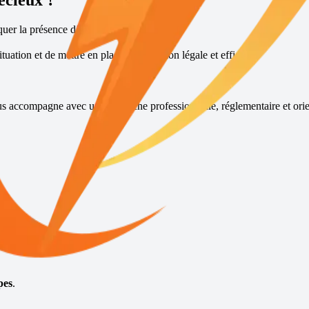
écieux
?
quer la présence d’une fouine.
tuation et de mettre en place une solution légale et efficace.
us accompagne avec une approche professionnelle, réglementaire et orie
pide.
pes
.