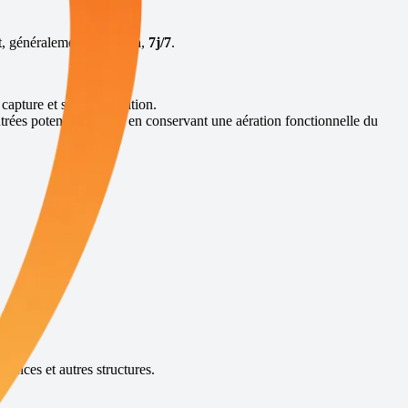
nt, généralement sous
48h
,
7j/7
.
 capture et sans élimination.
trées potentielles, tout en conservant une aération fonctionnelle du
dances et autres structures.