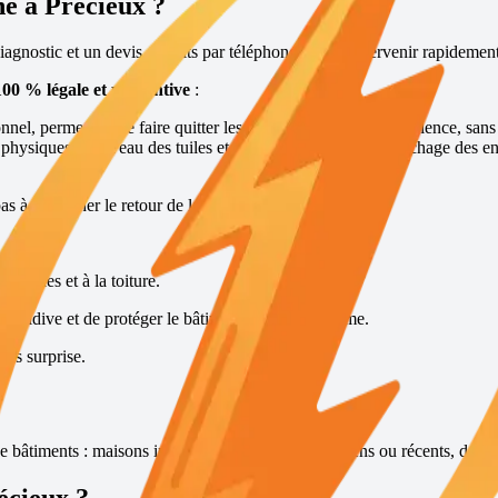
ne à
Précieux
?
gnostic et un devis gratuits par téléphone, afin d’intervenir rapideme
100 % légale et préventive
:
nel, permettant de faire quitter les lieux à la fouine sans violence, sans
s physiques au niveau des tuiles et des points d’accès, rebouchage des en
pas à empêcher le retour de la fouine.
combles et à la toiture.
récidive et de protéger le bâtiment sur le long terme.
ans surprise.
e bâtiments : maisons individuelles, bâtiments anciens ou récents, dépen