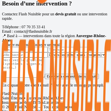
Besoin d’une intervention ?
Contactez Flash Nuisible pour un
devis gratuit
ou une intervention
rapide.
Téléphone :
07 70 35 33 41
Email :
contact@flashnuisible.fr
📍 Basé à
— interventions dans toute la région
Auvergne-Rhône-
Alpes
.
Appeler maintenant
Envoyer un email
Envoyer la demande (devis gratuit)
En cliquant, votre client email s’ouvre avec le message prérempli.
Flash Nuisible
Saint-Étienne • Auvergne-Rhône-Alpes
Instagram
Facebook
TikTok
LinkedIn
©
2026
Flash Nuisible — Tous droits réservés.