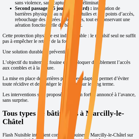
sans violence, sans capture et sans élimination.
Second passage (15 jours plus tard) :
installation de
barrières physiques au niveau des tuiles et des points d’accès,
rebouchage des entrées potentielles, tout en conservant une
aération fonctionnelle du bâtiment.
Cette protection physique est indispensable : le répulsif seul ne suffit
pas à empêcher le retour de la fouine.
Une solution durable et préventive
L’objectif du traitement fouine est de bloquer durablement l’accès
aux combles et à la toiture.
La mise en place de barrières physiques adaptées permet d’éviter
toute récidive et de protéger le bâtiment sur le long terme.
Les interventions sont proposées avec un forfait annoncé à l’avance,
sans surprise.
Tous types de bâtiments à
Marcilly-le-
Châtel
Flash Nuisible intervient contre les fouines à
Marcilly-le-Châtel
sur