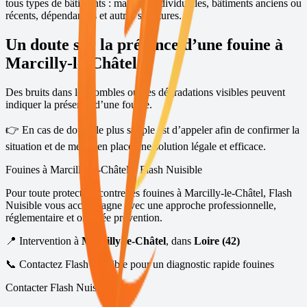
tous types de bâtiments : maisons individuelles, bâtiments anciens ou
récents, dépendances et autres structures.
Un doute sur la présence d’une fouine à
Marcilly-le-Châtel
?
Des bruits dans les combles ou des dégradations visibles peuvent
indiquer la présence d’une fouine.
👉 En cas de doute, le plus simple est d’appeler afin de confirmer la
situation et de mettre en place une solution légale et efficace.
Fouines à
Marcilly-le-Châtel
– Flash Nuisible
Pour toute protection contre les fouines à
Marcilly-le-Châtel
, Flash
Nuisible vous accompagne avec une approche professionnelle,
réglementaire et orientée prévention.
📍 Intervention à
Marcilly-le-Châtel
, dans
Loire (42)
📞 Contactez Flash Nuisible pour un diagnostic rapide fouines
Contacter Flash Nuisible