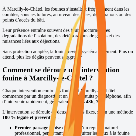
À
Marcilly-le-Châtel
, les fouines s’installent fréquemment dans les
combles, sous les toitures, au niveau des tuiles, des aérations ou des
points d’accès du bâti.
Leur présence entraîne souvent des bruits nocturnes, des
dégradations de l’isolation, des détériorations de gaines et des
nuisances liées aux déjections.
Sans protection adaptée, la fouine revient systématiquement. Plus on
attend, plus les dégâts peuvent s’aggraver.
Comment se déroule une intervention
fouine à
Marcilly-le-Châtel
?
Chaque intervention contre les fouines à
Marcilly-le-Châtel
commence par un diagnostic et un devis gratuits par téléphone, afin
d’intervenir rapidement, généralement sous
48h
,
7j/7
.
L’intervention se déroule en deux passages fixes, selon une méthode
100 % légale et préventive
:
Premier passage :
mise en place d’un répulsif naturel
professionnel, permettant de faire quitter les lieux à la fouine