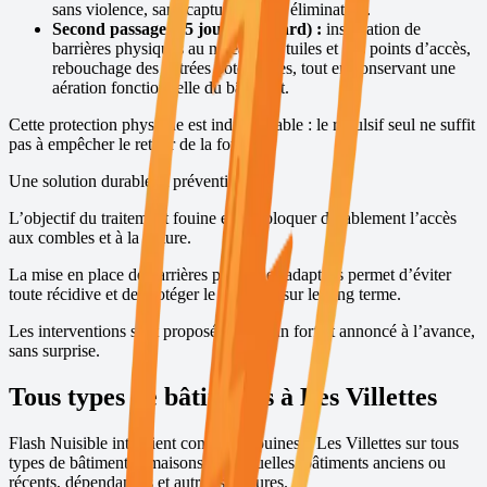
sans violence, sans capture et sans élimination.
Second passage (15 jours plus tard) :
installation de
barrières physiques au niveau des tuiles et des points d’accès,
rebouchage des entrées potentielles, tout en conservant une
aération fonctionnelle du bâtiment.
Cette protection physique est indispensable : le répulsif seul ne suffit
pas à empêcher le retour de la fouine.
Une solution durable et préventive
L’objectif du traitement fouine est de bloquer durablement l’accès
aux combles et à la toiture.
La mise en place de barrières physiques adaptées permet d’éviter
toute récidive et de protéger le bâtiment sur le long terme.
Les interventions sont proposées avec un forfait annoncé à l’avance,
sans surprise.
Tous types de bâtiments à
Les Villettes
Flash Nuisible intervient contre les fouines à
Les Villettes
sur tous
types de bâtiments : maisons individuelles, bâtiments anciens ou
récents, dépendances et autres structures.