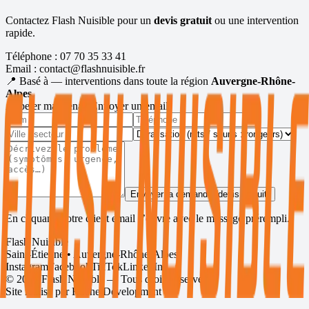
Contactez Flash Nuisible pour un
devis gratuit
ou une intervention
rapide.
Téléphone :
07 70 35 33 41
Email :
contact@flashnuisible.fr
📍 Basé à
— interventions dans toute la région
Auvergne-Rhône-
Alpes
.
Appeler maintenant
Envoyer un email
Envoyer la demande (devis gratuit)
En cliquant, votre client email s’ouvre avec le message prérempli.
Flash Nuisible
Saint-Étienne • Auvergne-Rhône-Alpes
Instagram
Facebook
TikTok
LinkedIn
©
2026
Flash Nuisible — Tous droits réservés.
Site réalisé par
Roche Development