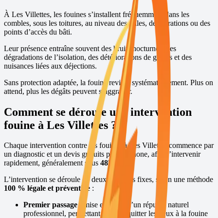
À
Les Villettes
, les fouines s’installent fréquemment dans les
combles, sous les toitures, au niveau des tuiles, des aérations ou des
points d’accès du bâti.
Leur présence entraîne souvent des bruits nocturnes, des
dégradations de l’isolation, des détériorations de gaines et des
nuisances liées aux déjections.
Sans protection adaptée, la fouine revient systématiquement. Plus on
attend, plus les dégâts peuvent s’aggraver.
Comment se déroule une intervention
fouine à
Les Villettes
?
Chaque intervention contre les fouines à
Les Villettes
commence par
un diagnostic et un devis gratuits par téléphone, afin d’intervenir
rapidement, généralement sous
48h
,
7j/7
.
L’intervention se déroule en deux passages fixes, selon une méthode
100 % légale et préventive
:
Premier passage :
mise en place d’un répulsif naturel
professionnel, permettant de faire quitter les lieux à la fouine