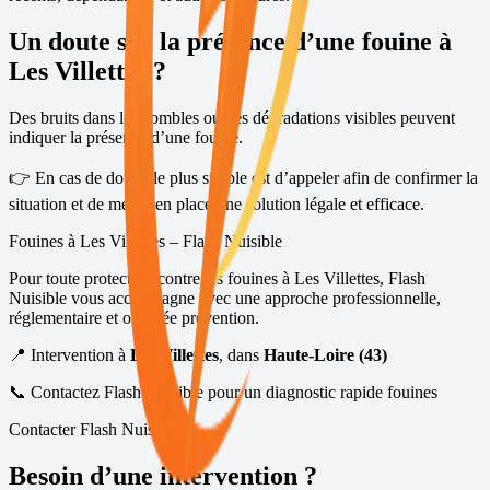
Un doute sur la présence d’une fouine à
Les Villettes
?
Des bruits dans les combles ou des dégradations visibles peuvent
indiquer la présence d’une fouine.
👉 En cas de doute, le plus simple est d’appeler afin de confirmer la
situation et de mettre en place une solution légale et efficace.
Fouines à
Les Villettes
– Flash Nuisible
Pour toute protection contre les fouines à
Les Villettes
, Flash
Nuisible vous accompagne avec une approche professionnelle,
réglementaire et orientée prévention.
📍 Intervention à
Les Villettes
, dans
Haute-Loire (43)
📞 Contactez Flash Nuisible pour un diagnostic rapide fouines
Contacter Flash Nuisible
Besoin d’une intervention ?