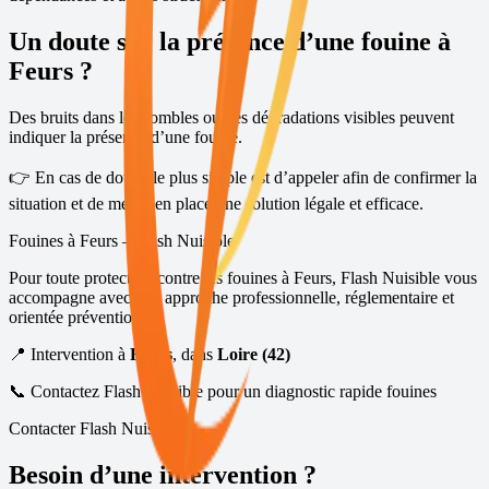
Un doute sur la présence d’une fouine à
Feurs
?
Des bruits dans les combles ou des dégradations visibles peuvent
indiquer la présence d’une fouine.
👉 En cas de doute, le plus simple est d’appeler afin de confirmer la
situation et de mettre en place une solution légale et efficace.
Fouines à
Feurs
– Flash Nuisible
Pour toute protection contre les fouines à
Feurs
, Flash Nuisible vous
accompagne avec une approche professionnelle, réglementaire et
orientée prévention.
📍 Intervention à
Feurs
, dans
Loire (42)
📞 Contactez Flash Nuisible pour un diagnostic rapide fouines
Contacter Flash Nuisible
Besoin d’une intervention ?