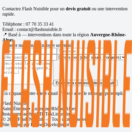
Contactez Flash Nuisible pour un
devis gratuit
ou une intervention
rapide.
Téléphone :
07 70 35 33 41
Email :
contact@flashnuisible.fr
📍 Basé à
— interventions dans toute la région
Auvergne-Rhône-
Alpes
.
Appeler maintenant
Envoyer un email
Envoyer la demande (devis gratuit)
En cliquant, votre client email s’ouvre avec le message prérempli.
Flash Nuisible
Saint-Étienne • Auvergne-Rhône-Alpes
Instagram
Facebook
TikTok
LinkedIn
©
2026
Flash Nuisible — Tous droits réservés.
Site réalisé par
Roche Development