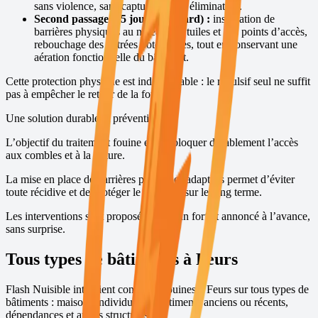
sans violence, sans capture et sans élimination.
Second passage (15 jours plus tard) :
installation de
barrières physiques au niveau des tuiles et des points d’accès,
rebouchage des entrées potentielles, tout en conservant une
aération fonctionnelle du bâtiment.
Cette protection physique est indispensable : le répulsif seul ne suffit
pas à empêcher le retour de la fouine.
Une solution durable et préventive
L’objectif du traitement fouine est de bloquer durablement l’accès
aux combles et à la toiture.
La mise en place de barrières physiques adaptées permet d’éviter
toute récidive et de protéger le bâtiment sur le long terme.
Les interventions sont proposées avec un forfait annoncé à l’avance,
sans surprise.
Tous types de bâtiments à
Feurs
Flash Nuisible intervient contre les fouines à
Feurs
sur tous types de
bâtiments : maisons individuelles, bâtiments anciens ou récents,
dépendances et autres structures.