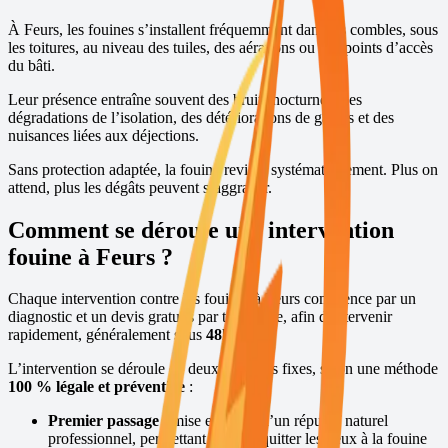
À
Feurs
, les fouines s’installent fréquemment dans les combles, sous
les toitures, au niveau des tuiles, des aérations ou des points d’accès
du bâti.
Leur présence entraîne souvent des bruits nocturnes, des
dégradations de l’isolation, des détériorations de gaines et des
nuisances liées aux déjections.
Sans protection adaptée, la fouine revient systématiquement. Plus on
attend, plus les dégâts peuvent s’aggraver.
Comment se déroule une intervention
fouine à
Feurs
?
Chaque intervention contre les fouines à
Feurs
commence par un
diagnostic et un devis gratuits par téléphone, afin d’intervenir
rapidement, généralement sous
48h
,
7j/7
.
L’intervention se déroule en deux passages fixes, selon une méthode
100 % légale et préventive
:
Premier passage :
mise en place d’un répulsif naturel
professionnel, permettant de faire quitter les lieux à la fouine