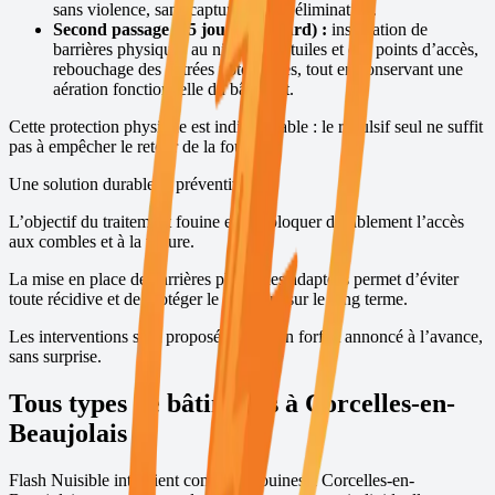
sans violence, sans capture et sans élimination.
Second passage (15 jours plus tard) :
installation de
barrières physiques au niveau des tuiles et des points d’accès,
rebouchage des entrées potentielles, tout en conservant une
aération fonctionnelle du bâtiment.
Cette protection physique est indispensable : le répulsif seul ne suffit
pas à empêcher le retour de la fouine.
Une solution durable et préventive
L’objectif du traitement fouine est de bloquer durablement l’accès
aux combles et à la toiture.
La mise en place de barrières physiques adaptées permet d’éviter
toute récidive et de protéger le bâtiment sur le long terme.
Les interventions sont proposées avec un forfait annoncé à l’avance,
sans surprise.
Tous types de bâtiments à
Corcelles-en-
Beaujolais
Flash Nuisible intervient contre les fouines à
Corcelles-en-