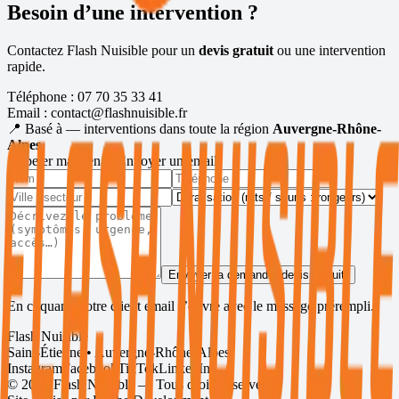
Besoin d’une intervention ?
Contactez Flash Nuisible pour un
devis gratuit
ou une intervention
rapide.
Téléphone :
07 70 35 33 41
Email :
contact@flashnuisible.fr
📍 Basé à
— interventions dans toute la région
Auvergne-Rhône-
Alpes
.
Appeler maintenant
Envoyer un email
Envoyer la demande (devis gratuit)
En cliquant, votre client email s’ouvre avec le message prérempli.
Flash Nuisible
Saint-Étienne • Auvergne-Rhône-Alpes
Instagram
Facebook
TikTok
LinkedIn
©
2026
Flash Nuisible — Tous droits réservés.