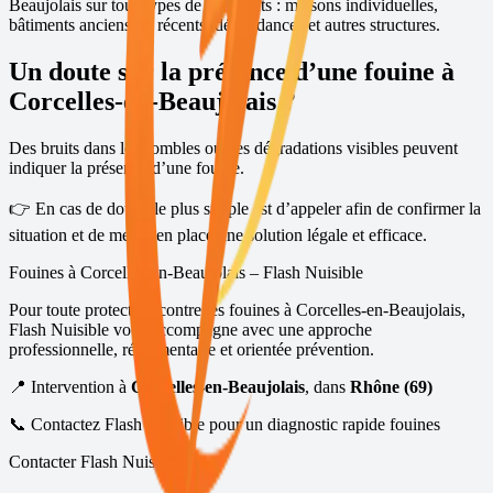
Beaujolais
sur tous types de bâtiments : maisons individuelles,
bâtiments anciens ou récents, dépendances et autres structures.
Un doute sur la présence d’une fouine à
Corcelles-en-Beaujolais
?
Des bruits dans les combles ou des dégradations visibles peuvent
indiquer la présence d’une fouine.
👉 En cas de doute, le plus simple est d’appeler afin de confirmer la
situation et de mettre en place une solution légale et efficace.
Fouines à
Corcelles-en-Beaujolais
– Flash Nuisible
Pour toute protection contre les fouines à
Corcelles-en-Beaujolais
,
Flash Nuisible vous accompagne avec une approche
professionnelle, réglementaire et orientée prévention.
📍 Intervention à
Corcelles-en-Beaujolais
, dans
Rhône (69)
📞 Contactez Flash Nuisible pour un diagnostic rapide fouines
Contacter Flash Nuisible