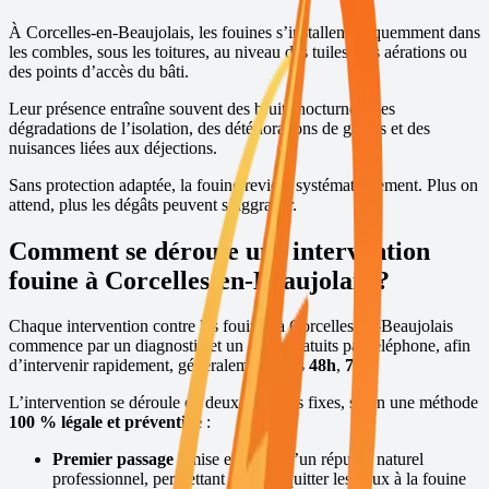
À
Corcelles-en-Beaujolais
, les fouines s’installent fréquemment dans
les combles, sous les toitures, au niveau des tuiles, des aérations ou
des points d’accès du bâti.
Leur présence entraîne souvent des bruits nocturnes, des
dégradations de l’isolation, des détériorations de gaines et des
nuisances liées aux déjections.
Sans protection adaptée, la fouine revient systématiquement. Plus on
attend, plus les dégâts peuvent s’aggraver.
Comment se déroule une intervention
fouine à
Corcelles-en-Beaujolais
?
Chaque intervention contre les fouines à
Corcelles-en-Beaujolais
commence par un diagnostic et un devis gratuits par téléphone, afin
d’intervenir rapidement, généralement sous
48h
,
7j/7
.
L’intervention se déroule en deux passages fixes, selon une méthode
100 % légale et préventive
:
Premier passage :
mise en place d’un répulsif naturel
professionnel, permettant de faire quitter les lieux à la fouine