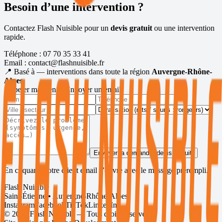
Besoin d’une intervention ?
Contactez Flash Nuisible pour un
devis gratuit
ou une intervention
rapide.
Téléphone :
07 70 35 33 41
Email :
contact@flashnuisible.fr
📍 Basé à
— interventions dans toute la région
Auvergne-Rhône-
Alpes
.
Appeler maintenant
Envoyer un email
Envoyer la demande (devis gratuit)
En cliquant, votre client email s’ouvre avec le message prérempli.
Flash Nuisible
Saint-Étienne • Auvergne-Rhône-Alpes
Instagram
Facebook
TikTok
LinkedIn
©
2026
Flash Nuisible — Tous droits réservés.