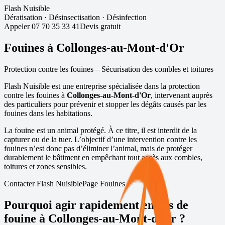
Flash Nuisible
Dératisation
·
Désinsectisation
·
Désinfection
Appeler
07 70 35 33 41
Devis gratuit
Fouines à
Collonges-au-Mont-d'Or
Protection contre les fouines – Sécurisation des combles et toitures
Flash Nuisible est une entreprise spécialisée dans la protection
contre les fouines à
Collonges-au-Mont-d'Or
, intervenant auprès
des particuliers pour prévenir et stopper les dégâts causés par les
fouines dans les habitations.
La fouine est un animal protégé. À ce titre, il est interdit de la
capturer ou de la tuer. L’objectif d’une intervention contre les
fouines n’est donc pas d’éliminer l’animal, mais de protéger
durablement le bâtiment en empêchant tout accès aux combles,
toitures et zones sensibles.
Contacter Flash Nuisible
Page Fouines
Pourquoi agir rapidement en cas de
fouine à
Collonges-au-Mont-d'Or
?