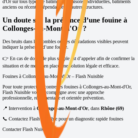
d'Or
sur tous types de bâtiments : maisons individuelles, bâtiments
anciens ou récents, dépendances et autres structures.
Un doute sur la présence d’une fouine à
Collonges-au-Mont-d'Or
?
Des bruits dans les combles ou des dégradations visibles peuvent
indiquer la présence d’une fouine.
👉 En cas de doute, le plus simple est d’appeler afin de confirmer la
situation et de mettre en place une solution légale et efficace.
Fouines à
Collonges-au-Mont-d'Or
– Flash Nuisible
Pour toute protection contre les fouines à
Collonges-au-Mont-d'Or
,
Flash Nuisible vous accompagne avec une approche
professionnelle, réglementaire et orientée prévention.
📍 Intervention à
Collonges-au-Mont-d'Or
, dans
Rhône (69)
📞 Contactez Flash Nuisible pour un diagnostic rapide fouines
Contacter Flash Nuisible