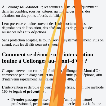
À
Collonges-au-Mont-d'Or
, les fouines s’installent fréquemment
dans les combles, sous les toitures, au niveau des tuiles, des
aérations ou des points d’accès du bâti.
Leur présence entraîne souvent des bruits nocturnes, des
dégradations de l’isolation, des détériorations de gaines et des
nuisances liées aux déjections.
Sans protection adaptée, la fouine revient systématiquement. Plus on
attend, plus les dégâts peuvent s’aggraver.
Comment se déroule une intervention
fouine à
Collonges-au-Mont-d'Or
?
Chaque intervention contre les fouines à
Collonges-au-Mont-d'Or
commence par un diagnostic et un devis gratuits par téléphone, afin
d’intervenir rapidement, généralement sous
48h
,
7j/7
.
L’intervention se déroule en deux passages fixes, selon une méthode
100 % légale et préventive
:
Premier passage :
mise en place d’un répulsif naturel
professionnel, permettant de faire quitter les lieux à la fouine