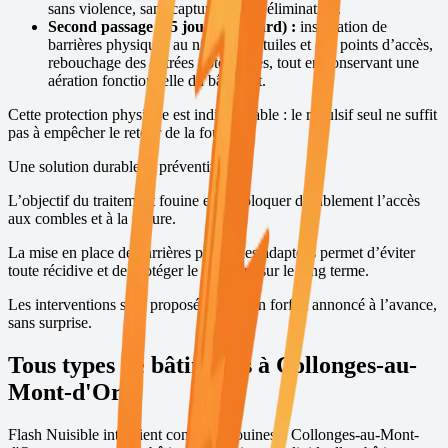
sans violence, sans capture et sans élimination.
Second passage (15 jours plus tard) :
installation de
barrières physiques au niveau des tuiles et des points d’accès,
rebouchage des entrées potentielles, tout en conservant une
aération fonctionnelle du bâtiment.
Cette protection physique est indispensable : le répulsif seul ne suffit
pas à empêcher le retour de la fouine.
Une solution durable et préventive
L’objectif du traitement fouine est de bloquer durablement l’accès
aux combles et à la toiture.
La mise en place de barrières physiques adaptées permet d’éviter
toute récidive et de protéger le bâtiment sur le long terme.
Les interventions sont proposées avec un forfait annoncé à l’avance,
sans surprise.
Tous types de bâtiments à
Collonges-au-
Mont-d'Or
Flash Nuisible intervient contre les fouines à
Collonges-au-Mont-