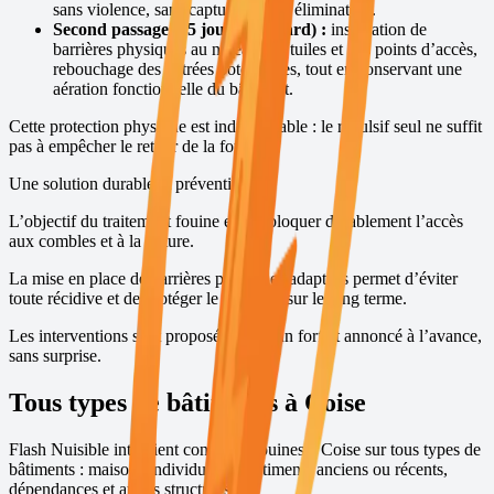
sans violence, sans capture et sans élimination.
Second passage (15 jours plus tard) :
installation de
barrières physiques au niveau des tuiles et des points d’accès,
rebouchage des entrées potentielles, tout en conservant une
aération fonctionnelle du bâtiment.
Cette protection physique est indispensable : le répulsif seul ne suffit
pas à empêcher le retour de la fouine.
Une solution durable et préventive
L’objectif du traitement fouine est de bloquer durablement l’accès
aux combles et à la toiture.
La mise en place de barrières physiques adaptées permet d’éviter
toute récidive et de protéger le bâtiment sur le long terme.
Les interventions sont proposées avec un forfait annoncé à l’avance,
sans surprise.
Tous types de bâtiments à
Coise
Flash Nuisible intervient contre les fouines à
Coise
sur tous types de
bâtiments : maisons individuelles, bâtiments anciens ou récents,
dépendances et autres structures.