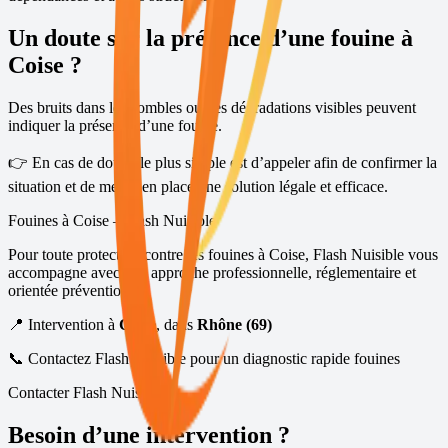
Un doute sur la présence d’une fouine à
Coise
?
Des bruits dans les combles ou des dégradations visibles peuvent
indiquer la présence d’une fouine.
👉 En cas de doute, le plus simple est d’appeler afin de confirmer la
situation et de mettre en place une solution légale et efficace.
Fouines à
Coise
– Flash Nuisible
Pour toute protection contre les fouines à
Coise
, Flash Nuisible vous
accompagne avec une approche professionnelle, réglementaire et
orientée prévention.
📍 Intervention à
Coise
, dans
Rhône (69)
📞 Contactez Flash Nuisible pour un diagnostic rapide fouines
Contacter Flash Nuisible
Besoin d’une intervention ?