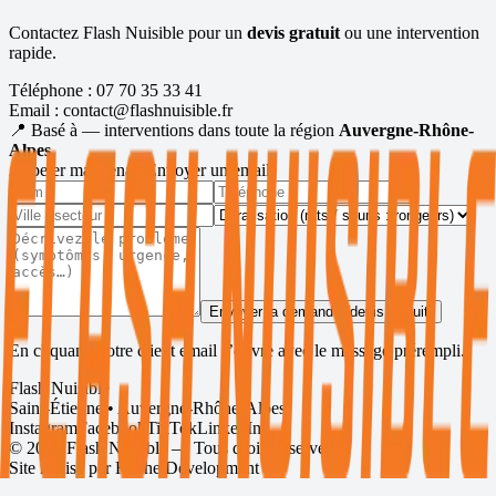
Contactez Flash Nuisible pour un
devis gratuit
ou une intervention
rapide.
Téléphone :
07 70 35 33 41
Email :
contact@flashnuisible.fr
📍 Basé à
— interventions dans toute la région
Auvergne-Rhône-
Alpes
.
Appeler maintenant
Envoyer un email
Envoyer la demande (devis gratuit)
En cliquant, votre client email s’ouvre avec le message prérempli.
Flash Nuisible
Saint-Étienne • Auvergne-Rhône-Alpes
Instagram
Facebook
TikTok
LinkedIn
©
2026
Flash Nuisible — Tous droits réservés.
Site réalisé par
Roche Development