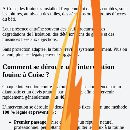
À
Coise
, les fouines s’installent fréquemment dans les combles, sous
les toitures, au niveau des tuiles, des aérations ou des points d’accès
du bâti.
Leur présence entraîne souvent des bruits nocturnes, des
dégradations de l’isolation, des détériorations de gaines et des
nuisances liées aux déjections.
Sans protection adaptée, la fouine revient systématiquement. Plus on
attend, plus les dégâts peuvent s’aggraver.
Comment se déroule une intervention
fouine à
Coise
?
Chaque intervention contre les fouines à
Coise
commence par un
diagnostic et un devis gratuits par téléphone, afin d’intervenir
rapidement, généralement sous
48h
,
7j/7
.
L’intervention se déroule en deux passages fixes, selon une méthode
100 % légale et préventive
:
Premier passage :
mise en place d’un répulsif naturel
professionnel, permettant de faire quitter les lieux à la fouine