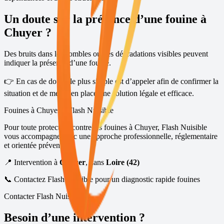
Un doute sur la présence d’une fouine à
Chuyer
?
Des bruits dans les combles ou des dégradations visibles peuvent
indiquer la présence d’une fouine.
👉 En cas de doute, le plus simple est d’appeler afin de confirmer la
situation et de mettre en place une solution légale et efficace.
Fouines à
Chuyer
– Flash Nuisible
Pour toute protection contre les fouines à
Chuyer
, Flash Nuisible
vous accompagne avec une approche professionnelle, réglementaire
et orientée prévention.
📍 Intervention à
Chuyer
, dans
Loire (42)
📞 Contactez Flash Nuisible pour un diagnostic rapide fouines
Contacter Flash Nuisible
Besoin d’une intervention ?