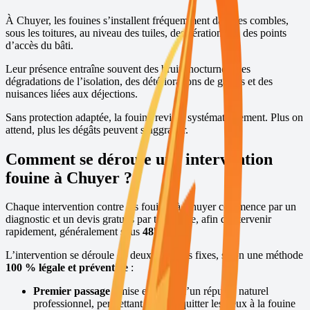
À
Chuyer
, les fouines s’installent fréquemment dans les combles,
sous les toitures, au niveau des tuiles, des aérations ou des points
d’accès du bâti.
Leur présence entraîne souvent des bruits nocturnes, des
dégradations de l’isolation, des détériorations de gaines et des
nuisances liées aux déjections.
Sans protection adaptée, la fouine revient systématiquement. Plus on
attend, plus les dégâts peuvent s’aggraver.
Comment se déroule une intervention
fouine à
Chuyer
?
Chaque intervention contre les fouines à
Chuyer
commence par un
diagnostic et un devis gratuits par téléphone, afin d’intervenir
rapidement, généralement sous
48h
,
7j/7
.
L’intervention se déroule en deux passages fixes, selon une méthode
100 % légale et préventive
:
Premier passage :
mise en place d’un répulsif naturel
professionnel, permettant de faire quitter les lieux à la fouine