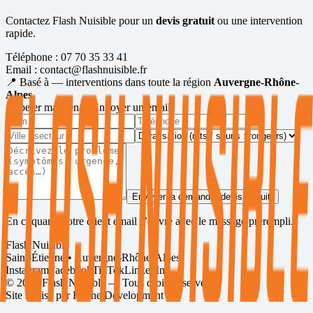
Contactez Flash Nuisible pour un
devis gratuit
ou une intervention
rapide.
Téléphone :
07 70 35 33 41
Email :
contact@flashnuisible.fr
📍 Basé à
— interventions dans toute la région
Auvergne-Rhône-
Alpes
.
Appeler maintenant
Envoyer un email
Envoyer la demande (devis gratuit)
En cliquant, votre client email s’ouvre avec le message prérempli.
Flash Nuisible
Saint-Étienne • Auvergne-Rhône-Alpes
Instagram
Facebook
TikTok
LinkedIn
©
2026
Flash Nuisible — Tous droits réservés.
Site réalisé par
Roche Development