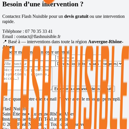
Besoin d’une intervention ?
Contactez Flash Nuisible pour un
devis gratuit
ou une intervention
rapide.
Téléphone :
07 70 35 33 41
Email :
contact@flashnuisible.fr
📍 Basé à
— interventions dans toute la région
Auvergne-Rhône-
Alpes
.
Appeler maintenant
Envoyer un email
Envoyer la demande (devis gratuit)
En cliquant, votre client email s’ouvre avec le message prérempli.
Flash Nuisible
Saint-Étienne • Auvergne-Rhône-Alpes
Instagram
Facebook
TikTok
LinkedIn
©
2026
Flash Nuisible — Tous droits réservés.