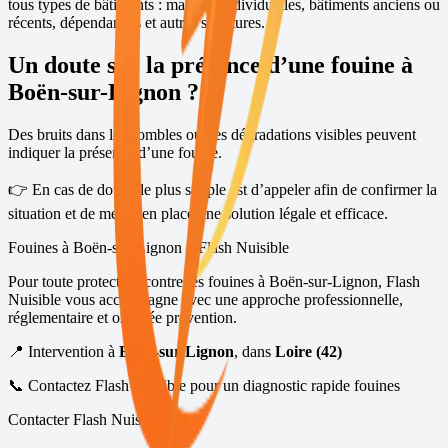
tous types de bâtiments : maisons individuelles, bâtiments anciens ou
récents, dépendances et autres structures.
Un doute sur la présence d’une fouine à
Boën-sur-Lignon
?
Des bruits dans les combles ou des dégradations visibles peuvent
indiquer la présence d’une fouine.
👉 En cas de doute, le plus simple est d’appeler afin de confirmer la
situation et de mettre en place une solution légale et efficace.
Fouines à
Boën-sur-Lignon
– Flash Nuisible
Pour toute protection contre les fouines à
Boën-sur-Lignon
, Flash
Nuisible vous accompagne avec une approche professionnelle,
réglementaire et orientée prévention.
📍 Intervention à
Boën-sur-Lignon
, dans
Loire (42)
📞 Contactez Flash Nuisible pour un diagnostic rapide fouines
Contacter Flash Nuisible