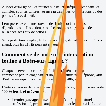
À
Boën-sur-Lignon
, les fouines s’installent fréquemment dans les
combles, sous les toitures, au niveau des tuiles, des aérations ou des
points d’accès du bâti.
Leur présence entraîne souvent des bruits nocturnes, des
dégradations de l’isolation, des détériorations de gaines et des
nuisances liées aux déjections.
Sans protection adaptée, la fouine revient systématiquement. Plus on
attend, plus les dégâts peuvent s’aggraver.
Comment se déroule une intervention
fouine à
Boën-sur-Lignon
?
Chaque intervention contre les fouines à
Boën-sur-Lignon
commence par un diagnostic et un devis gratuits par téléphone, afin
d’intervenir rapidement, généralement sous
48h
,
7j/7
.
L’intervention se déroule en deux passages fixes, selon une méthode
100 % légale et préventive
:
Premier passage :
mise en place d’un répulsif naturel
professionnel, permettant de faire quitter les lieux à la fouine