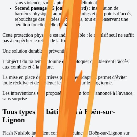
sans violence, sans capture et sans élimination.
Second passage (15 jours plus tard) :
installation de
barrières physiques au niveau des tuiles et des points d’accès,
rebouchage des entrées potentielles, tout en conservant une
aération fonctionnelle du bâtiment.
Cette protection physique est indispensable : le répulsif seul ne suffit
pas à empêcher le retour de la fouine.
Une solution durable et préventive
L’objectif du traitement fouine est de bloquer durablement l’accès
aux combles et à la toiture.
La mise en place de barrières physiques adaptées permet d’éviter
toute récidive et de protéger le bâtiment sur le long terme.
Les interventions sont proposées avec un forfait annoncé à l’avance,
sans surprise.
Tous types de bâtiments à
Boën-sur-
Lignon
Flash Nuisible intervient contre les fouines à
Boën-sur-Lignon
sur