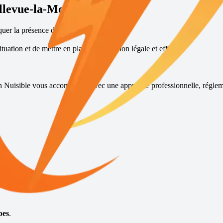
llevue-la-Montagne
?
quer la présence d’une fouine.
tuation et de mettre en place une solution légale et efficace.
sh Nuisible vous accompagne avec une approche professionnelle, régleme
pide.
pes
.