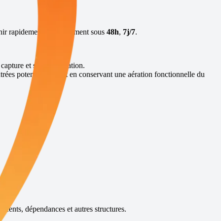
enir rapidement, généralement sous
48h
,
7j/7
.
 capture et sans élimination.
trées potentielles, tout en conservant une aération fonctionnelle du
récents, dépendances et autres structures.