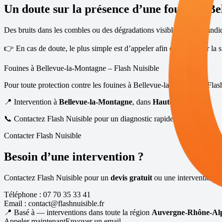
Un doute sur la présence d’une fouine à
Be
Des bruits dans les combles ou des dégradations visibles peuvent indi
👉 En cas de doute, le plus simple est d’appeler afin de confirmer la si
Fouines à
Bellevue-la-Montagne
– Flash Nuisible
Pour toute protection contre les fouines à
Bellevue-la-Montagne
, Fla
📍 Intervention à
Bellevue-la-Montagne
, dans
Haute-Loire (43)
📞 Contactez Flash Nuisible pour un diagnostic rapide fouines
Contacter Flash Nuisible
Besoin d’une intervention ?
Contactez Flash Nuisible pour un
devis gratuit
ou une intervention ra
Téléphone :
07 70 35 33 41
Email :
contact@flashnuisible.fr
📍 Basé à
— interventions dans toute la région
Auvergne-Rhône-Al
Appeler maintenant
Envoyer un email