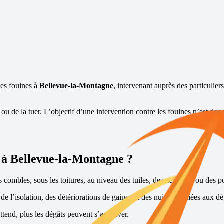
les fouines à
Bellevue-la-Montagne
, intervenant auprès des particulier
rer ou de la tuer. L’objectif d’une intervention contre les fouines n’est 
 à
Bellevue-la-Montagne
?
s combles, sous les toitures, au niveau des tuiles, des aérations ou des p
e l’isolation, des détériorations de gaines et des nuisances liées aux dé
ttend, plus les dégâts peuvent s’aggraver.