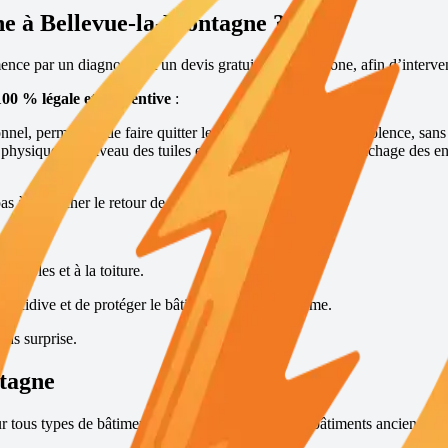
ne à
Bellevue-la-Montagne
?
ce par un diagnostic et un devis gratuits par téléphone, afin d’interv
100 % légale et préventive
:
nel, permettant de faire quitter les lieux à la fouine sans violence, sans
s physiques au niveau des tuiles et des points d’accès, rebouchage des en
pas à empêcher le retour de la fouine.
combles et à la toiture.
récidive et de protéger le bâtiment sur le long terme.
ans surprise.
tagne
r tous types de bâtiments : maisons individuelles, bâtiments anciens ou 