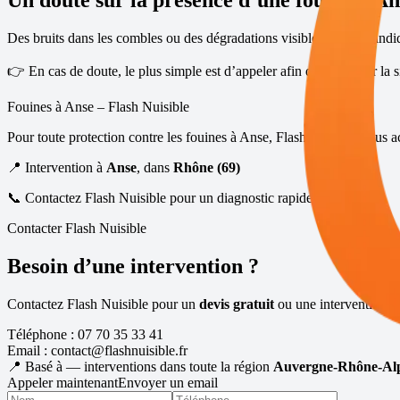
Un doute sur la présence d’une fouine à
An
Des bruits dans les combles ou des dégradations visibles peuvent indi
👉 En cas de doute, le plus simple est d’appeler afin de confirmer la si
Fouines à
Anse
– Flash Nuisible
Pour toute protection contre les fouines à
Anse
, Flash Nuisible vous 
📍 Intervention à
Anse
, dans
Rhône (69)
📞 Contactez Flash Nuisible pour un diagnostic rapide fouines
Contacter Flash Nuisible
Besoin d’une intervention ?
Contactez Flash Nuisible pour un
devis gratuit
ou une intervention ra
Téléphone :
07 70 35 33 41
Email :
contact@flashnuisible.fr
📍 Basé à
— interventions dans toute la région
Auvergne-Rhône-Al
Appeler maintenant
Envoyer un email