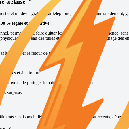
ne à
Anse
?
tic et un devis gratuits par téléphone, afin d’intervenir rapidement, 
100 % légale et préventive
:
nel, permettant de faire quitter les lieux à la fouine sans violence, sans
s physiques au niveau des tuiles et des points d’accès, rebouchage des en
pas à empêcher le retour de la fouine.
combles et à la toiture.
récidive et de protéger le bâtiment sur le long terme.
ans surprise.
timents : maisons individuelles, bâtiments anciens ou récents, dépendanc