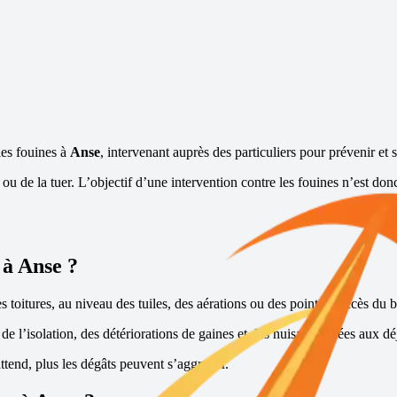
les fouines à
Anse
, intervenant auprès des particuliers pour prévenir et 
rer ou de la tuer. L’objectif d’une intervention contre les fouines n’est 
 à
Anse
?
s toitures, au niveau des tuiles, des aérations ou des points d’accès du b
e l’isolation, des détériorations de gaines et des nuisances liées aux dé
ttend, plus les dégâts peuvent s’aggraver.