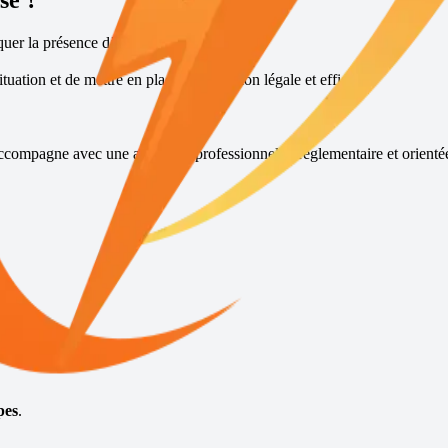
se
?
quer la présence d’une fouine.
tuation et de mettre en place une solution légale et efficace.
accompagne avec une approche professionnelle, réglementaire et orienté
pide.
pes
.