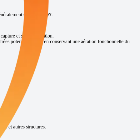
généralement sous
48h
,
7j/7
.
 capture et sans élimination.
trées potentielles, tout en conservant une aération fonctionnelle du
es et autres structures.