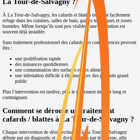
La Tour-de-Salvagny
?
À
La Tour-de-Salvagny
, les cafards et blattes trouvent facilement
refuge dans les cuisines, salles de bain, gaines techniques et zones
humides. Même lorsqu’ils sont peu visibles, une infestation est
souvent déjà installée.
Sans traitement professionnel des cafards, les conséquences peuvent
être :
une prolifération rapide
des nuisances quotidiennes
une contamination des surfaces et des aliments
une infestation difficile à éliminer avec des produits grand
public
Plus l’intervention est tardive, plus le traitement devient long et
contraignant.
Comment se déroule un traitement
cafards / blattes à
La Tour-de-Salvagny
?
Chaque intervention de désinsectisation à
La Tour-de-Salvagny
débute par un diagnostic et un devis gratuits par téléphone, afin