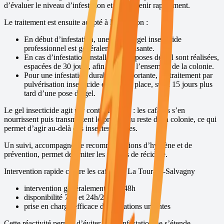
d’évaluer le niveau d’infestation et d’intervenir rapidement.
Le traitement est ensuite adapté à la situation :
En début d’infestation, une pose de gel insecticide
professionnel est généralement suffisante.
En cas d’infestation installée, deux poses de gel sont réalisées,
espacées de 30 jours, afin de traiter l’ensemble de la colonie.
Pour une infestation durable et importante, un traitement par
pulvérisation insecticide est mis en place, suivi 15 jours plus
tard d’une pose de gel.
Le gel insecticide agit par contamination : les cafards s’en
nourrissent puis transmettent le produit au reste de la colonie, ce qui
permet d’agir au-delà des insectes visibles.
Un suivi, accompagné de recommandations d’hygiène et de
prévention, permet de limiter les risques de récidive.
Intervention rapide contre les cafards à
La Tour-de-Salvagny
intervention généralement sous 48h
disponibilité 7j/7 et 24h/24
prise en charge efficace des situations urgentes
Cette réactivité permet d’éviter que l’infestation ne s’étende.