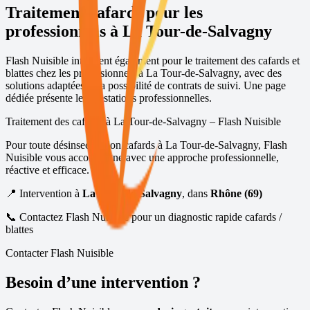
Traitement cafards pour les
professionnels à
La Tour-de-Salvagny
Flash Nuisible intervient également pour le traitement des cafards et
blattes chez les professionnels à
La Tour-de-Salvagny
, avec des
solutions adaptées et la possibilité de contrats de suivi.
Une page
dédiée présente les prestations professionnelles
.
Traitement des cafards à
La Tour-de-Salvagny
– Flash Nuisible
Pour toute désinsectisation cafards à
La Tour-de-Salvagny
, Flash
Nuisible vous accompagne avec une approche professionnelle,
réactive et efficace.
📍 Intervention à
La Tour-de-Salvagny
, dans
Rhône (69)
📞 Contactez Flash Nuisible pour un diagnostic rapide cafards /
blattes
Contacter Flash Nuisible
Besoin d’une intervention ?