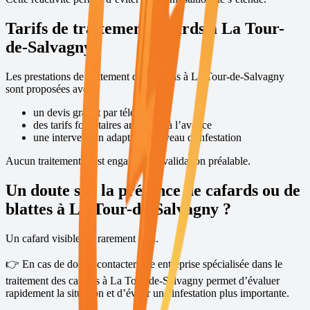
Tarifs de traitement cafards à
La Tour-
de-Salvagny
Les prestations de traitement des cafards à
La Tour-de-Salvagny
sont proposées avec :
un devis gratuit par téléphone
des tarifs forfaitaires annoncés à l’avance
une intervention adaptée au niveau d’infestation
Aucun traitement n’est engagé sans validation préalable.
Un doute sur la présence de cafards ou de
blattes à
La Tour-de-Salvagny
?
Un cafard visible est rarement seul.
👉 En cas de doute, contacter une entreprise spécialisée dans le
traitement des cafards à
La Tour-de-Salvagny
permet d’évaluer
rapidement la situation et d’éviter une infestation plus importante.