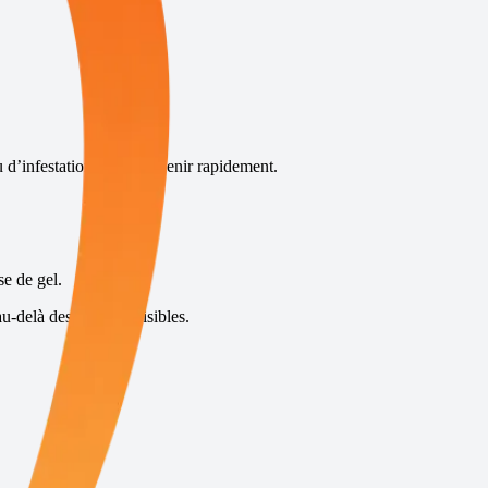
 d’infestation et d’intervenir rapidement.
se de gel.
u-delà des insectes visibles.