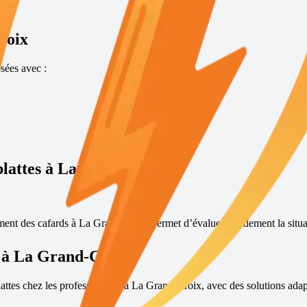
roix
sées avec :
blattes à
La Grand-Croix
?
ement des cafards à
La Grand-Croix
permet d’évaluer rapidement la situat
 à
La Grand-Croix
lattes chez les professionnels à
La Grand-Croix
, avec des solutions adapt