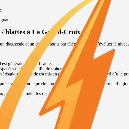
c
ignant.
/ blattes à
La Grand-Croix
?
n diagnostic et un devis gratuits par téléphone, afin d’évaluer le niveau
l est généralement suffisante.
espacées de 30 jours, afin de traiter l’ensemble de la colonie.
vérisation insecticide est mis en place, suivi 15 jours plus tard d’une po
puis transmettent le produit au reste de la colonie, ce qui permet d’agir a
permet de limiter les risques de récidive.