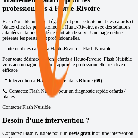
professionnels à
Haute-Rivoire
Flash Nuisible intervient également pour le traitement des cafards et
blattes chez les professionnels à
Haute-Rivoire
, avec des solutions
adaptées et la possibilité de contrats de suivi.
Une page dédiée
présente les prestations professionnelles
.
Traitement des cafards à
Haute-Rivoire
– Flash Nuisible
Pour toute désinsectisation cafards à
Haute-Rivoire
, Flash Nuisible
vous accompagne avec une approche professionnelle, réactive et
efficace.
📍 Intervention à
Haute-Rivoire
, dans
Rhône (69)
📞 Contactez Flash Nuisible pour un diagnostic rapide cafards /
blattes
Contacter Flash Nuisible
Besoin d’une intervention ?
Contactez Flash Nuisible pour un
devis gratuit
ou une intervention