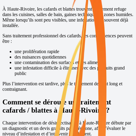
À
Haute-Rivoire
, les cafards et blattes trouvent facilement refuge
dans les cuisines, salles de bain, gaines techniques et zones humides.
Même lorsqu’ils sont peu visibles, une infestation est souvent déjà
installée.
Sans traitement professionnel des cafards, les conséquences peuvent
être :
une prolifération rapide
des nuisances quotidiennes
une contamination des surfaces et des aliments
une infestation difficile à éliminer avec des produits grand
public
Plus l’intervention est tardive, plus le traitement devient long et
contraignant.
Comment se déroule un traitement
cafards / blattes à
Haute-Rivoire
?
Chaque intervention de désinsectisation à
Haute-Rivoire
débute par
un diagnostic et un devis gratuits par téléphone, afin d’évaluer le
niveau d’infestation et d’intervenir rapidement.