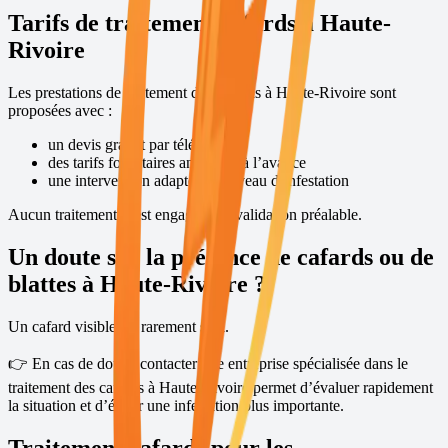
Tarifs de traitement cafards à
Haute-
Rivoire
Les prestations de traitement des cafards à
Haute-Rivoire
sont
proposées avec :
un devis gratuit par téléphone
des tarifs forfaitaires annoncés à l’avance
une intervention adaptée au niveau d’infestation
Aucun traitement n’est engagé sans validation préalable.
Un doute sur la présence de cafards ou de
blattes à
Haute-Rivoire
?
Un cafard visible est rarement seul.
👉 En cas de doute, contacter une entreprise spécialisée dans le
traitement des cafards à
Haute-Rivoire
permet d’évaluer rapidement
la situation et d’éviter une infestation plus importante.
Traitement cafards pour les