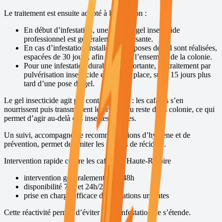
Le traitement est ensuite adapté à la situation :
En début d’infestation, une pose de gel insecticide
professionnel est généralement suffisante.
En cas d’infestation installée, deux poses de gel sont réalisées,
espacées de 30 jours, afin de traiter l’ensemble de la colonie.
Pour une infestation durable et importante, un traitement par
pulvérisation insecticide est mis en place, suivi 15 jours plus
tard d’une pose de gel.
Le gel insecticide agit par contamination : les cafards s’en
nourrissent puis transmettent le produit au reste de la colonie, ce qui
permet d’agir au-delà des insectes visibles.
Un suivi, accompagné de recommandations d’hygiène et de
prévention, permet de limiter les risques de récidive.
Intervention rapide contre les cafards à
Haute-Rivoire
intervention généralement sous 48h
disponibilité 7j/7 et 24h/24
prise en charge efficace des situations urgentes
Cette réactivité permet d’éviter que l’infestation ne s’étende.