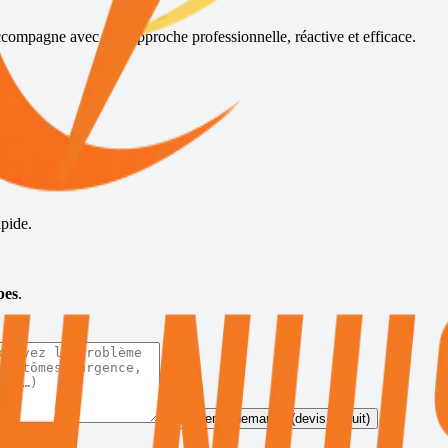
ccompagne avec une approche professionnelle, réactive et efficace.
s
pide.
pes
.
Envoyer la demande (devis gratuit)