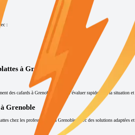
ec :
blattes à
Grenoble
?
ement des cafards à
Grenoble
permet d’évaluer rapidement la situation et 
 à
Grenoble
lattes chez les professionnels à
Grenoble
, avec des solutions adaptées et 