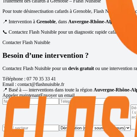
Traitement des cafards à
Grenoble
– Flash Nuisible
Pour toute désinsectisation cafards à
Grenoble
, Flash Nuisible vous a
📍 Intervention à
Grenoble
, dans
Auvergne-Rhône-Alpes
📞 Contactez Flash Nuisible pour un diagnostic rapide cafards / blatte
Contacter Flash Nuisible
Besoin d’une intervention ?
Contactez Flash Nuisible pour un
devis gratuit
ou une intervention ra
Téléphone :
07 70 35 33 41
Email :
contact@flashnuisible.fr
📍 Basé à
— interventions dans toute la région
Auvergne-Rhône-Al
Appeler maintenant
Envoyer un email