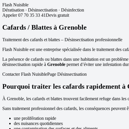
Flash Nuisible
Dératisation
·
Désinsectisation
·
Désinfection
Appeler
07 70 35 33 41
Devis gratuit
Cafards / Blattes à
Grenoble
Traitement des cafards et blattes – Désinsectisation professionnelle
Flash Nuisible est une entreprise spécialisée dans le traitement des caf
La présence de cafards ou blattes dans une habitation est un problème
désinsectisation rapide à
Grenoble
permet d’éviter une infestation dur
Contacter Flash Nuisible
Page Désinsectisation
Pourquoi traiter les cafards rapidement à
À
Grenoble
, les cafards et blattes trouvent facilement refuge dans les
Sans traitement professionnel des cafards, les conséquences peuvent êt
une prolifération rapide
des nuisances quotidiennes
une contamination des surfaces et des aliments