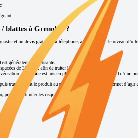
c
ignant.
/ blattes à
Grenoble
?
ostic et un devis gratuits par téléphone, afin d’évaluer le niveau d’infe
l est généralement suffisante.
espacées de 30 jours, afin de traiter l’ensemble de la colonie.
vérisation insecticide est mis en place, suivi 15 jours plus tard d’une po
puis transmettent le produit au reste de la colonie, ce qui permet d’agir a
permet de limiter les risques de récidive.