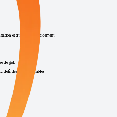
station et d’intervenir rapidement.
se de gel.
u-delà des insectes visibles.