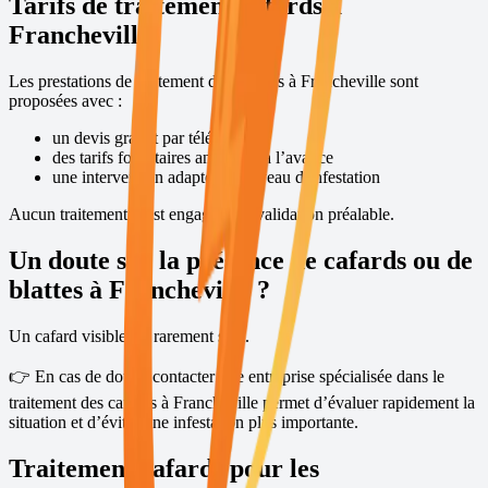
Tarifs de traitement cafards à
Francheville
Les prestations de traitement des cafards à
Francheville
sont
proposées avec :
un devis gratuit par téléphone
des tarifs forfaitaires annoncés à l’avance
une intervention adaptée au niveau d’infestation
Aucun traitement n’est engagé sans validation préalable.
Un doute sur la présence de cafards ou de
blattes à
Francheville
?
Un cafard visible est rarement seul.
👉 En cas de doute, contacter une entreprise spécialisée dans le
traitement des cafards à
Francheville
permet d’évaluer rapidement la
situation et d’éviter une infestation plus importante.
Traitement cafards pour les