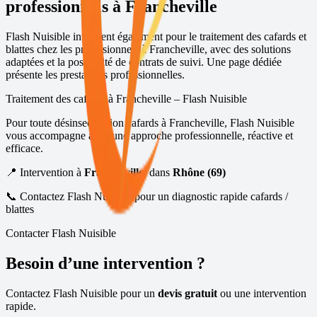
professionnels à
Francheville
Flash Nuisible intervient également pour le traitement des cafards et
blattes chez les professionnels à
Francheville
, avec des solutions
adaptées et la possibilité de contrats de suivi.
Une page dédiée
présente les prestations professionnelles
.
Traitement des cafards à
Francheville
– Flash Nuisible
Pour toute désinsectisation cafards à
Francheville
, Flash Nuisible
vous accompagne avec une approche professionnelle, réactive et
efficace.
📍 Intervention à
Francheville
, dans
Rhône (69)
📞 Contactez Flash Nuisible pour un diagnostic rapide cafards /
blattes
Contacter Flash Nuisible
Besoin d’une intervention ?
Contactez Flash Nuisible pour un
devis gratuit
ou une intervention
rapide.