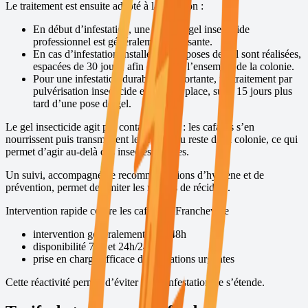
Le traitement est ensuite adapté à la situation :
En début d’infestation, une pose de gel insecticide
professionnel est généralement suffisante.
En cas d’infestation installée, deux poses de gel sont réalisées,
espacées de 30 jours, afin de traiter l’ensemble de la colonie.
Pour une infestation durable et importante, un traitement par
pulvérisation insecticide est mis en place, suivi 15 jours plus
tard d’une pose de gel.
Le gel insecticide agit par contamination : les cafards s’en
nourrissent puis transmettent le produit au reste de la colonie, ce qui
permet d’agir au-delà des insectes visibles.
Un suivi, accompagné de recommandations d’hygiène et de
prévention, permet de limiter les risques de récidive.
Intervention rapide contre les cafards à
Francheville
intervention généralement sous 48h
disponibilité 7j/7 et 24h/24
prise en charge efficace des situations urgentes
Cette réactivité permet d’éviter que l’infestation ne s’étende.