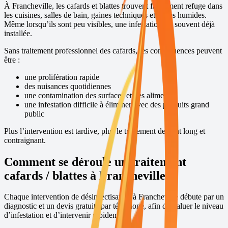
À
Francheville
, les cafards et blattes trouvent facilement refuge dans
les cuisines, salles de bain, gaines techniques et zones humides.
Même lorsqu’ils sont peu visibles, une infestation est souvent déjà
installée.
Sans traitement professionnel des cafards, les conséquences peuvent
être :
une prolifération rapide
des nuisances quotidiennes
une contamination des surfaces et des aliments
une infestation difficile à éliminer avec des produits grand
public
Plus l’intervention est tardive, plus le traitement devient long et
contraignant.
Comment se déroule un traitement
cafards / blattes à
Francheville
?
Chaque intervention de désinsectisation à
Francheville
débute par un
diagnostic et un devis gratuits par téléphone, afin d’évaluer le niveau
d’infestation et d’intervenir rapidement.