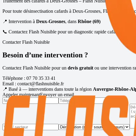
Traitement des cafards à
Deux-Grosnes
– Flash Nuisible
Pour toute désinsectisation cafards à
Deux-Grosnes
, Flash Nuisible v
📍 Intervention à
Deux-Grosnes
, dans
Rhône (69)
📞 Contactez Flash Nuisible pour un diagnostic rapide cafards / blatte
Contacter Flash Nuisible
Besoin d’une intervention ?
Contactez Flash Nuisible pour un
devis gratuit
ou une intervention ra
Téléphone :
07 70 35 33 41
Email :
contact@flashnuisible.fr
📍 Basé à
— interventions dans toute la région
Auvergne-Rhône-Al
Appeler maintenant
Envoyer un email