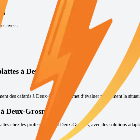
es
es avec :
blattes à
Deux-Grosnes
?
ement des cafards à
Deux-Grosnes
permet d’évaluer rapidement la situatio
 à
Deux-Grosnes
lattes chez les professionnels à
Deux-Grosnes
, avec des solutions adapté