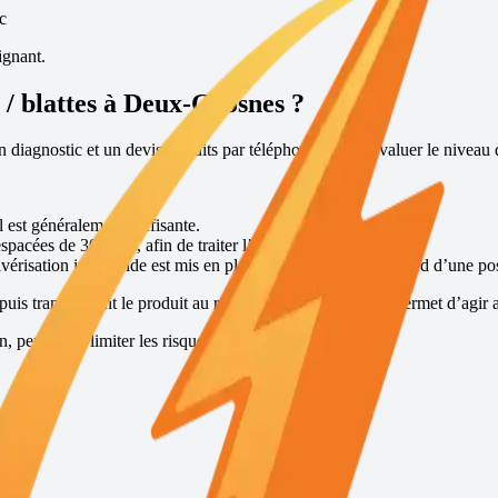
c
ignant.
/ blattes à
Deux-Grosnes
?
 diagnostic et un devis gratuits par téléphone, afin d’évaluer le niveau 
l est généralement suffisante.
espacées de 30 jours, afin de traiter l’ensemble de la colonie.
vérisation insecticide est mis en place, suivi 15 jours plus tard d’une po
puis transmettent le produit au reste de la colonie, ce qui permet d’agir a
permet de limiter les risques de récidive.