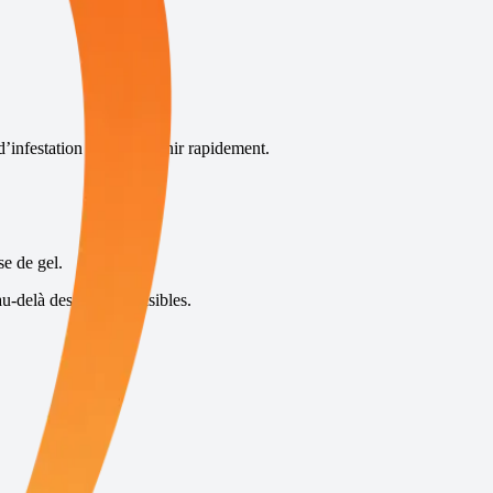
d’infestation et d’intervenir rapidement.
se de gel.
u-delà des insectes visibles.