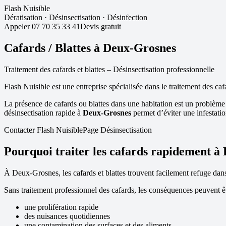
Flash Nuisible
Dératisation
·
Désinsectisation
·
Désinfection
Appeler
07 70 35 33 41
Devis gratuit
Cafards / Blattes à
Deux-Grosnes
Traitement des cafards et blattes – Désinsectisation professionnelle
Flash Nuisible est une entreprise spécialisée dans le traitement des caf
La présence de cafards ou blattes dans une habitation est un problème
désinsectisation rapide à
Deux-Grosnes
permet d’éviter une infestatio
Contacter Flash Nuisible
Page Désinsectisation
Pourquoi traiter les cafards rapidement à
À
Deux-Grosnes
, les cafards et blattes trouvent facilement refuge da
Sans traitement professionnel des cafards, les conséquences peuvent êt
une prolifération rapide
des nuisances quotidiennes
une contamination des surfaces et des aliments