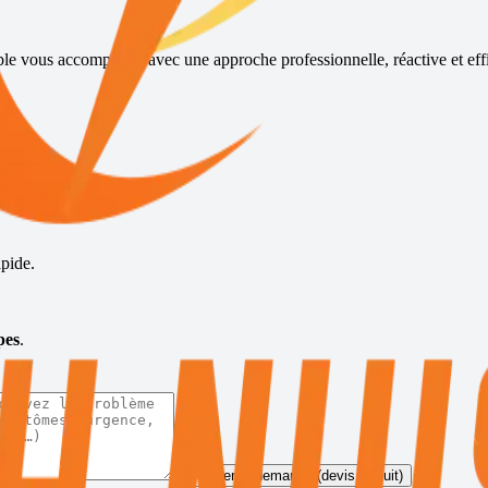
ble vous accompagne avec une approche professionnelle, réactive et eff
s
pide.
pes
.
Envoyer la demande (devis gratuit)