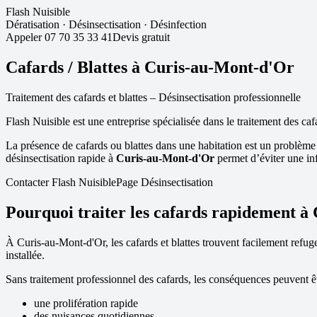
Flash Nuisible
Dératisation
·
Désinsectisation
·
Désinfection
Appeler
07 70 35 33 41
Devis gratuit
Cafards / Blattes à
Curis-au-Mont-d'Or
Traitement des cafards et blattes – Désinsectisation professionnelle
Flash Nuisible est une entreprise spécialisée dans le traitement des caf
La présence de cafards ou blattes dans une habitation est un problème
désinsectisation rapide à
Curis-au-Mont-d'Or
permet d’éviter une inf
Contacter Flash Nuisible
Page Désinsectisation
Pourquoi traiter les cafards rapidement à
À
Curis-au-Mont-d'Or
, les cafards et blattes trouvent facilement refu
installée.
Sans traitement professionnel des cafards, les conséquences peuvent êt
une prolifération rapide
des nuisances quotidiennes