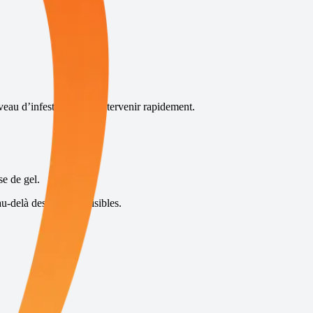
veau d’infestation et d’intervenir rapidement.
se de gel.
u-delà des insectes visibles.