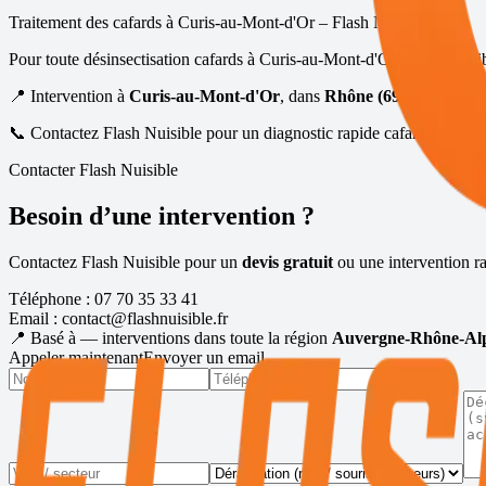
Traitement des cafards à
Curis-au-Mont-d'Or
– Flash Nuisible
Pour toute désinsectisation cafards à
Curis-au-Mont-d'Or
, Flash Nuisi
📍 Intervention à
Curis-au-Mont-d'Or
, dans
Rhône (69)
📞 Contactez Flash Nuisible pour un diagnostic rapide cafards / blatte
Contacter Flash Nuisible
Besoin d’une intervention ?
Contactez Flash Nuisible pour un
devis gratuit
ou une intervention ra
Téléphone :
07 70 35 33 41
Email :
contact@flashnuisible.fr
📍 Basé à
— interventions dans toute la région
Auvergne-Rhône-Al
Appeler maintenant
Envoyer un email