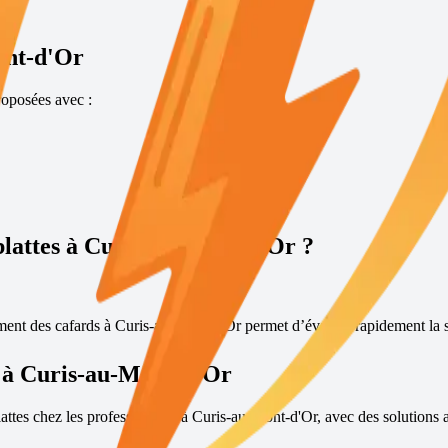
ont-d'Or
oposées avec :
blattes à
Curis-au-Mont-d'Or
?
ement des cafards à
Curis-au-Mont-d'Or
permet d’évaluer rapidement la si
 à
Curis-au-Mont-d'Or
lattes chez les professionnels à
Curis-au-Mont-d'Or
, avec des solutions a