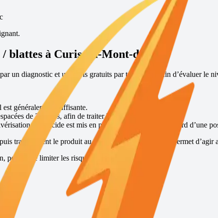
c
ignant.
/ blattes à
Curis-au-Mont-d'Or
?
ar un diagnostic et un devis gratuits par téléphone, afin d’évaluer le ni
l est généralement suffisante.
espacées de 30 jours, afin de traiter l’ensemble de la colonie.
vérisation insecticide est mis en place, suivi 15 jours plus tard d’une po
puis transmettent le produit au reste de la colonie, ce qui permet d’agir a
permet de limiter les risques de récidive.