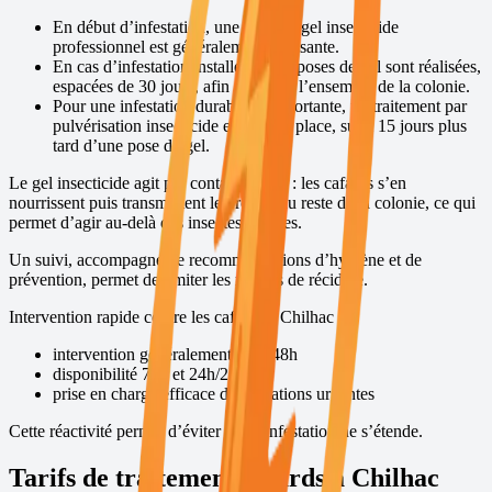
En début d’infestation, une pose de gel insecticide
professionnel est généralement suffisante.
En cas d’infestation installée, deux poses de gel sont réalisées,
espacées de 30 jours, afin de traiter l’ensemble de la colonie.
Pour une infestation durable et importante, un traitement par
pulvérisation insecticide est mis en place, suivi 15 jours plus
tard d’une pose de gel.
Le gel insecticide agit par contamination : les cafards s’en
nourrissent puis transmettent le produit au reste de la colonie, ce qui
permet d’agir au-delà des insectes visibles.
Un suivi, accompagné de recommandations d’hygiène et de
prévention, permet de limiter les risques de récidive.
Intervention rapide contre les cafards à
Chilhac
intervention généralement sous 48h
disponibilité 7j/7 et 24h/24
prise en charge efficace des situations urgentes
Cette réactivité permet d’éviter que l’infestation ne s’étende.
Tarifs de traitement cafards à
Chilhac