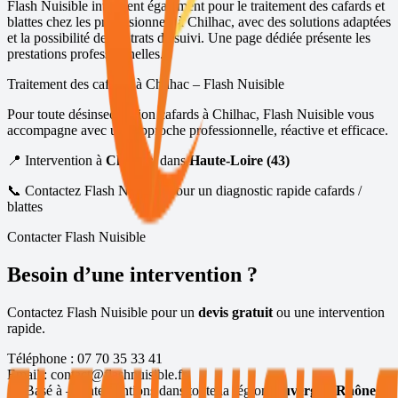
Flash Nuisible intervient également pour le traitement des cafards et
blattes chez les professionnels à
Chilhac
, avec des solutions adaptées
et la possibilité de contrats de suivi.
Une page dédiée présente les
prestations professionnelles
.
Traitement des cafards à
Chilhac
– Flash Nuisible
Pour toute désinsectisation cafards à
Chilhac
, Flash Nuisible vous
accompagne avec une approche professionnelle, réactive et efficace.
📍 Intervention à
Chilhac
, dans
Haute-Loire (43)
📞 Contactez Flash Nuisible pour un diagnostic rapide cafards /
blattes
Contacter Flash Nuisible
Besoin d’une intervention ?
Contactez Flash Nuisible pour un
devis gratuit
ou une intervention
rapide.
Téléphone :
07 70 35 33 41
Email :
contact@flashnuisible.fr
📍 Basé à
— interventions dans toute la région
Auvergne-Rhône-