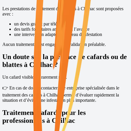
Les prestations de traitement des cafards à
Chilhac
sont proposées
avec :
un devis gratuit par téléphone
des tarifs forfaitaires annoncés à l’avance
une intervention adaptée au niveau d’infestation
Aucun traitement n’est engagé sans validation préalable.
Un doute sur la présence de cafards ou de
blattes à
Chilhac
?
Un cafard visible est rarement seul.
👉 En cas de doute, contacter une entreprise spécialisée dans le
traitement des cafards à
Chilhac
permet d’évaluer rapidement la
situation et d’éviter une infestation plus importante.
Traitement cafards pour les
professionnels à
Chilhac