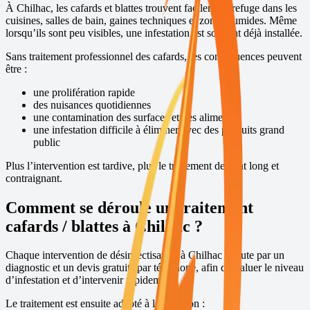
À
Chilhac
, les cafards et blattes trouvent facilement refuge dans les
cuisines, salles de bain, gaines techniques et zones humides. Même
lorsqu’ils sont peu visibles, une infestation est souvent déjà installée.
Sans traitement professionnel des cafards, les conséquences peuvent
être :
une prolifération rapide
des nuisances quotidiennes
une contamination des surfaces et des aliments
une infestation difficile à éliminer avec des produits grand
public
Plus l’intervention est tardive, plus le traitement devient long et
contraignant.
Comment se déroule un traitement
cafards / blattes à
Chilhac
?
Chaque intervention de désinsectisation à
Chilhac
débute par un
diagnostic et un devis gratuits par téléphone, afin d’évaluer le niveau
d’infestation et d’intervenir rapidement.
Le traitement est ensuite adapté à la situation :