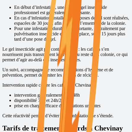
En début d’infestation, une pose de gel insecticide
professionnel est généralement suffisante.
En cas d’infestation installée, deux poses de gel sont réalisées,
espacées de 30 jours, afin de traiter l’ensemble de la colonie.
Pour une infestation durable et importante, un traitement par
pulvérisation insecticide est mis en place, suivi 15 jours plus
tard d’une pose de gel.
Le gel insecticide agit par contamination : les cafards s’en
nourrissent puis transmettent le produit au reste de la colonie, ce qui
permet d’agir au-delà des insectes visibles.
Un suivi, accompagné de recommandations d’hygiène et de
prévention, permet de limiter les risques de récidive.
Intervention rapide contre les cafards à
Chevinay
intervention généralement sous 48h
disponibilité 7j/7 et 24h/24
prise en charge efficace des situations urgentes
Cette réactivité permet d’éviter que l’infestation ne s’étende.
Tarifs de traitement cafards à
Chevinay