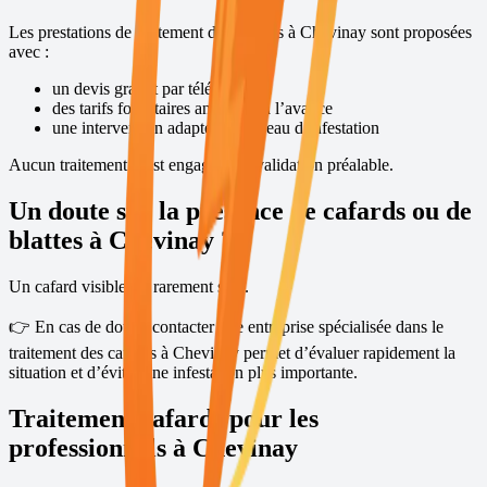
Les prestations de traitement des cafards à
Chevinay
sont proposées
avec :
un devis gratuit par téléphone
des tarifs forfaitaires annoncés à l’avance
une intervention adaptée au niveau d’infestation
Aucun traitement n’est engagé sans validation préalable.
Un doute sur la présence de cafards ou de
blattes à
Chevinay
?
Un cafard visible est rarement seul.
👉 En cas de doute, contacter une entreprise spécialisée dans le
traitement des cafards à
Chevinay
permet d’évaluer rapidement la
situation et d’éviter une infestation plus importante.
Traitement cafards pour les
professionnels à
Chevinay