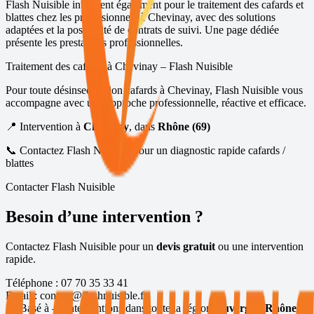
Flash Nuisible intervient également pour le traitement des cafards et
blattes chez les professionnels à
Chevinay
, avec des solutions
adaptées et la possibilité de contrats de suivi.
Une page dédiée
présente les prestations professionnelles
.
Traitement des cafards à
Chevinay
– Flash Nuisible
Pour toute désinsectisation cafards à
Chevinay
, Flash Nuisible vous
accompagne avec une approche professionnelle, réactive et efficace.
📍 Intervention à
Chevinay
, dans
Rhône (69)
📞 Contactez Flash Nuisible pour un diagnostic rapide cafards /
blattes
Contacter Flash Nuisible
Besoin d’une intervention ?
Contactez Flash Nuisible pour un
devis gratuit
ou une intervention
rapide.
Téléphone :
07 70 35 33 41
Email :
contact@flashnuisible.fr
📍 Basé à
— interventions dans toute la région
Auvergne-Rhône-