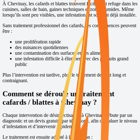
À
Chevinay
, les cafards et blattes trouvent facilement refuge dans les
cuisines, salles de bain, gaines techniques et zones humides. Même
lorsqu’ils sont peu visibles, une infestation est souvent déjà installée.
Sans traitement professionnel des cafards, les conséquences peuvent
être :
une prolifération rapide
des nuisances quotidiennes
une contamination des surfaces et des aliments
une infestation difficile à éliminer avec des produits grand
public
Plus l’intervention est tardive, plus le traitement devient long et
contraignant.
Comment se déroule un traitement
cafards / blattes à
Chevinay
?
Chaque intervention de désinsectisation à
Chevinay
débute par un
diagnostic et un devis gratuits par téléphone, afin d’évaluer le niveau
d’infestation et d’intervenir rapidement.
Le traitement est ensuite adapté à la situation :