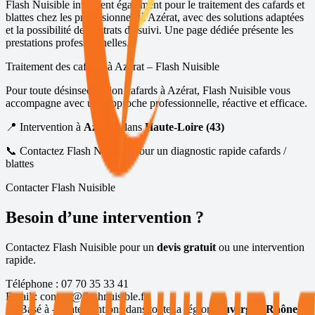
Flash Nuisible intervient également pour le traitement des cafards et
blattes chez les professionnels à
Azérat
, avec des solutions adaptées
et la possibilité de contrats de suivi.
Une page dédiée présente les
prestations professionnelles
.
Traitement des cafards à
Azérat
– Flash Nuisible
Pour toute désinsectisation cafards à
Azérat
, Flash Nuisible vous
accompagne avec une approche professionnelle, réactive et efficace.
📍 Intervention à
Azérat
, dans
Haute-Loire (43)
📞 Contactez Flash Nuisible pour un diagnostic rapide cafards /
blattes
Contacter Flash Nuisible
Besoin d’une intervention ?
Contactez Flash Nuisible pour un
devis gratuit
ou une intervention
rapide.
Téléphone :
07 70 35 33 41
Email :
contact@flashnuisible.fr
📍 Basé à
— interventions dans toute la région
Auvergne-Rhône-