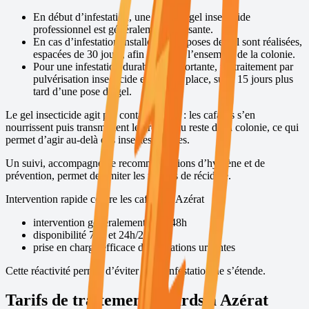
En début d’infestation, une pose de gel insecticide
professionnel est généralement suffisante.
En cas d’infestation installée, deux poses de gel sont réalisées,
espacées de 30 jours, afin de traiter l’ensemble de la colonie.
Pour une infestation durable et importante, un traitement par
pulvérisation insecticide est mis en place, suivi 15 jours plus
tard d’une pose de gel.
Le gel insecticide agit par contamination : les cafards s’en
nourrissent puis transmettent le produit au reste de la colonie, ce qui
permet d’agir au-delà des insectes visibles.
Un suivi, accompagné de recommandations d’hygiène et de
prévention, permet de limiter les risques de récidive.
Intervention rapide contre les cafards à
Azérat
intervention généralement sous 48h
disponibilité 7j/7 et 24h/24
prise en charge efficace des situations urgentes
Cette réactivité permet d’éviter que l’infestation ne s’étende.
Tarifs de traitement cafards à
Azérat