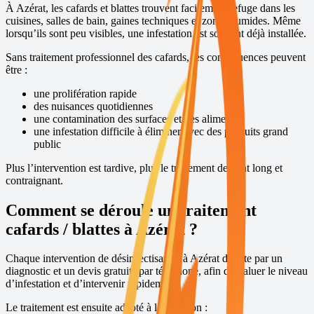
À
Azérat
, les cafards et blattes trouvent facilement refuge dans les
cuisines, salles de bain, gaines techniques et zones humides. Même
lorsqu’ils sont peu visibles, une infestation est souvent déjà installée.
Sans traitement professionnel des cafards, les conséquences peuvent
être :
une prolifération rapide
des nuisances quotidiennes
une contamination des surfaces et des aliments
une infestation difficile à éliminer avec des produits grand
public
Plus l’intervention est tardive, plus le traitement devient long et
contraignant.
Comment se déroule un traitement
cafards / blattes à
Azérat
?
Chaque intervention de désinsectisation à
Azérat
débute par un
diagnostic et un devis gratuits par téléphone, afin d’évaluer le niveau
d’infestation et d’intervenir rapidement.
Le traitement est ensuite adapté à la situation :