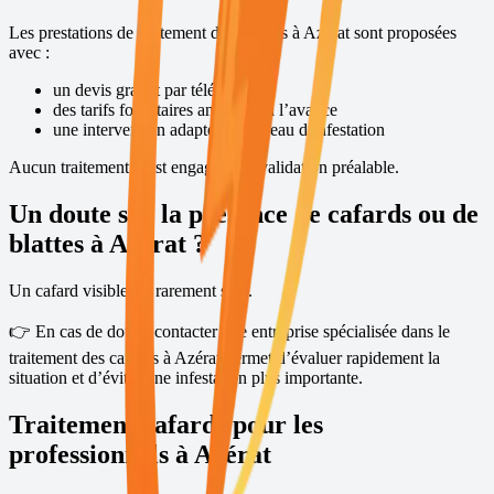
Les prestations de traitement des cafards à
Azérat
sont proposées
avec :
un devis gratuit par téléphone
des tarifs forfaitaires annoncés à l’avance
une intervention adaptée au niveau d’infestation
Aucun traitement n’est engagé sans validation préalable.
Un doute sur la présence de cafards ou de
blattes à
Azérat
?
Un cafard visible est rarement seul.
👉 En cas de doute, contacter une entreprise spécialisée dans le
traitement des cafards à
Azérat
permet d’évaluer rapidement la
situation et d’éviter une infestation plus importante.
Traitement cafards pour les
professionnels à
Azérat